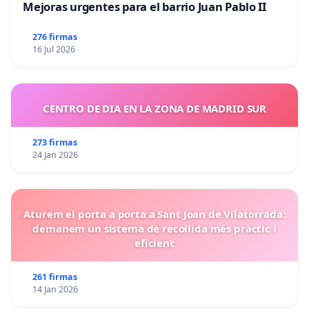
Mejoras urgentes para el barrio Juan Pablo II
276 firmas
16 Jul 2026
CENTRO DE DIA EN LA ZONA DE MADRID SUR
273 firmas
24 Jan 2026
Aturem el porta a porta a Sant Joan de Vilatorrada:
demanem un sistema de recollida més pràctic i
eficient
261 firmas
14 Jan 2026