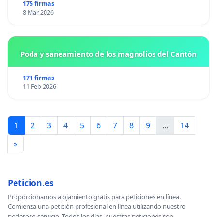
175 firmas
8 Mar 2026
Poda y saneamiento de los magnolios del Cantón
171 firmas
11 Feb 2026
1
2
3
4
5
6
7
8
9
...
14
»
Peticion.es
Proporcionamos alojamiento gratis para peticiones en línea.
Comienza una petición profesional en línea utilizando nuestro
poderoso servicio. Todos los días, nuestras peticiones son