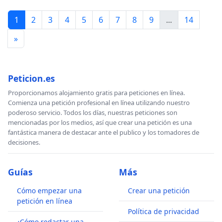
1
2
3
4
5
6
7
8
9
...
14
»
Peticion.es
Proporcionamos alojamiento gratis para peticiones en línea.
Comienza una petición profesional en línea utilizando nuestro
poderoso servicio. Todos los días, nuestras peticiones son
mencionadas por los medios, así que crear una petición es una
fantástica manera de destacar ante el publico y los tomadores de
decisiones.
Guías
Más
Cómo empezar una
Crear una petición
petición en línea
Política de privacidad
¿Cómo redactar una