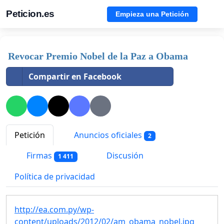
Peticion.es
Empieza una Petición
Revocar Premio Nobel de la Paz a Obama
Compartir en Facebook
Petición
Anuncios oficiales
2
Firmas
Discusión
1 411
Política de privacidad
http://ea.com.py/wp-
content/uploads/2012/02/am_obama_nobel.jpg