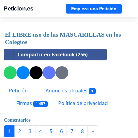
Peticion.es
Empieza una Petición
El LIBRE uso de las MASCARILLAS en los
Colegios
Compartir en Facebook (256)
Petición
Anuncios oficiales
1
Firmas
Política de privacidad
1 457
Comentarios
1
2
3
4
5
6
7
8
»