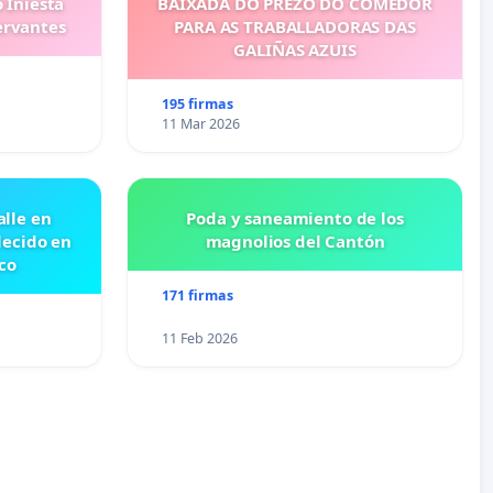
 Iniesta
BAIXADA DO PREZO DO COMEDOR
ervantes
PARA AS TRABALLADORAS DAS
GALIÑAS AZUIS
195 firmas
11 Mar 2026
lle en
Poda y saneamiento de los
lecido en
magnolios del Cantón
co
171 firmas
11 Feb 2026