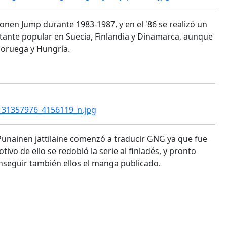
nen Jump durante 1983-1987, y en el '86 se realizó un
ante popular en Suecia, Finlandia y Dinamarca, aunque
Noruega y Hungría.
_31357976_4156119_n.jpg
 Punainen jättiläine comenzó a traducir GNG ya que fue
vo de ello se redobló la serie al finladés, y pronto
seguir también ellos el manga publicado.