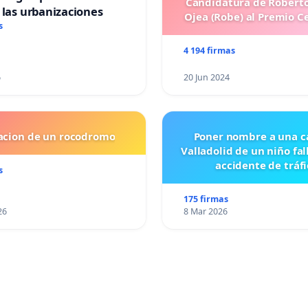
Candidatura de Roberto
 las urbanizaciones
Ojea (Robe) al Premio C
s
4 194 firmas
6
20 Jun 2024
lacion de un rocodromo
Poner nombre a una ca
Valladolid de un niño fal
accidente de tráfi
s
175 firmas
26
8 Mar 2026