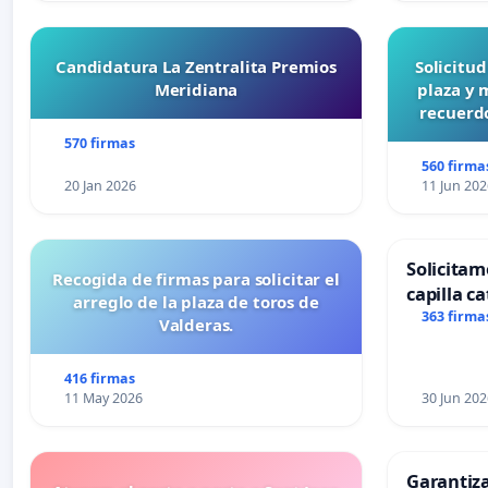
Candidatura La Zentralita Premios
Solicitu
Meridiana
plaza y 
recuerdo
570 firmas
560 firma
20 Jan 2026
11 Jun 202
Solicitam
Recogida de firmas para solicitar el
capilla ca
arreglo de la plaza de toros de
Alcañiz
363 firma
Valderas.
416 firmas
11 May 2026
30 Jun 202
Garantiz