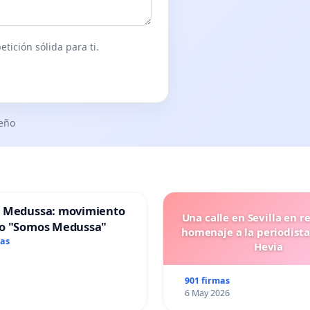
tición sólida para ti.
seño
 Medussa: movimiento
Una calle en Sevilla en r
o "Somos Medussa"
homenaje a la periodista
mas
Hevia
901 firmas
6 May 2026