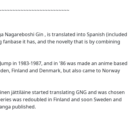
~~~~~~~~~~~~~~~~~~~~~~~~~~
ga
Nagareboshi
Gin
,
is translated
into Spanish (included
g
fanbase
it
has, and
the novelty
that
is
by combining
Jump
in
1983-1987,
and
in '86
was made
an
anime based
eden
, Finland
and Denmark
, but also
came to Norway
inen
jättiläine
started translating
GNG
and
was
chosen
series
was
redoubled in Finland
and soon
Sweden and
anga
published
.