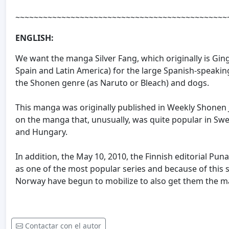
~~~~~~~~~~~~~~~~~~~~~~~~~~~~~~~~~~~~~~~~~~~~~~
ENGLISH:
We want the
manga
Silver
Fang,
which originally is
Gin
Spain and Latin America)
for
the large
Spanish-speakin
the
Shonen
genre
(
as Naruto or Bleach
)
and dogs.
This manga
was originally published
in
Weekly
Shonen
on the
manga that
, unusually,
was quite
popular
in Sw
and Hungary.
In addition, the
May 10, 2010
, the
Finnish
editorial
Puna
as one of
the most popular series
and because of
this
Norway have
begun to mobilize
to
also get
them
the m
Contactar con el autor