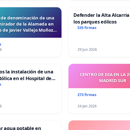
Defender la Alta Alcarria
d de denominación de una
los parques eólicos
mirador de la Alameda en
535 firmas
 de Javier Vallejo Muñoz
“Mazinger”
s
6
29 Jun 2026
os la instalación de una
CENTRO DE DIA EN LA 
tólica en el Hospital de
MADRID SUR
s
273 firmas
6
24 Jan 2026
ar agua potable en