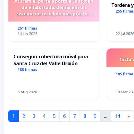
Aturem el porta a porta a Sant Joan
Tordera y
de Vilatorrada: demanem un
255 firma
sistema de recollida més pràctic i
eficient
261 firmas
14 Jan 2026
22 Jul 202
Conseguir cobertura móvil para
Insta
Santa Cruz del Valle Urbión
183 firmas
185 firma
6 Aug 2026
19 Mar 20
1
2
3
4
5
6
7
8
9
...
14
»