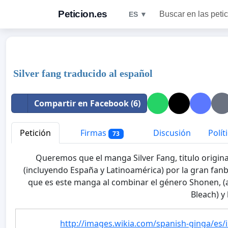
Peticion.es
Buscar en las peti
ES ▼
Silver fang traducido al español
Compartir en Facebook (6)
Petición
Firmas
Discusión
Polít
73
Queremos que el manga Silver Fang, titulo origin
(incluyendo España y Latinoamérica) por la gran fan
que es este manga al combinar el género Shonen, 
Bleach) y 
http://images.wikia.com/spanish-ginga/es