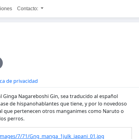
ciones
Contacto:
ica de privacidad
al Ginga Nagareboshi Gin, sea traducido al español
base de hispanohablantes que tiene, y por lo novedoso
(al que pertenecen otros manganimes como Naruto o
los perros.
/images/7/71/Gng_manga_1julk_japani_01.jpg