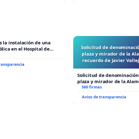
s la instalación de una
Solicitud de denominaci
ólica en el Hospital de
plaza y mirador de la A
recuerdo de Javier Vall
transparencia
“Mazinger”
Solicitud de denominación
plaza y mirador de la Ala
recuerdo de Javier Vallejo
560 firmas
“Mazinger”
Aviso de transparencia