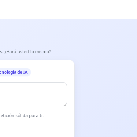
as. ¿Hará usted lo mismo?
cnología de IA
tición sólida para ti.