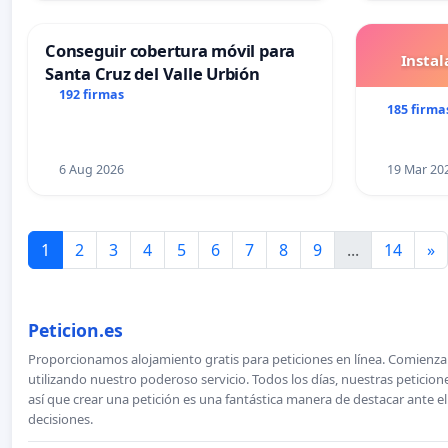
Conseguir cobertura móvil para
Insta
Santa Cruz del Valle Urbión
192 firmas
185 firma
6 Aug 2026
19 Mar 20
1
2
3
4
5
6
7
8
9
...
14
»
Peticion.es
Proporcionamos alojamiento gratis para peticiones en línea. Comienza 
utilizando nuestro poderoso servicio. Todos los días, nuestras petici
así que crear una petición es una fantástica manera de destacar ante e
decisiones.