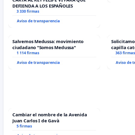
DEFIENDA A LOS ESPAÑOLES
3 330 firmas
Aviso de transparencia
Salvemos Medussa: movimiento
Solicitamo
ciudadano "Somos Medussa"
capilla cat
1 114 firmas
Alcañiz
363 firmas
Aviso de transparencia
Aviso de 
Cambiar el nombre de la Avenida
Juan Carlos I de Gavà
5 firmas