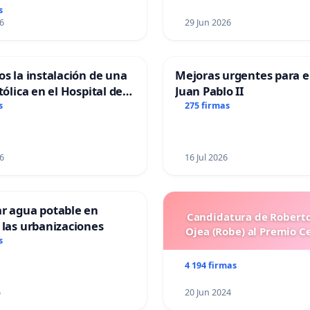
s
6
29 Jun 2026
os la instalación de una
Mejoras urgentes para el
tólica en el Hospital de
Juan Pablo II
s
275 firmas
6
16 Jul 2026
ar agua potable en
Candidatura de Roberto
 las urbanizaciones
Ojea (Robe) al Premio C
s
4 194 firmas
6
20 Jun 2024