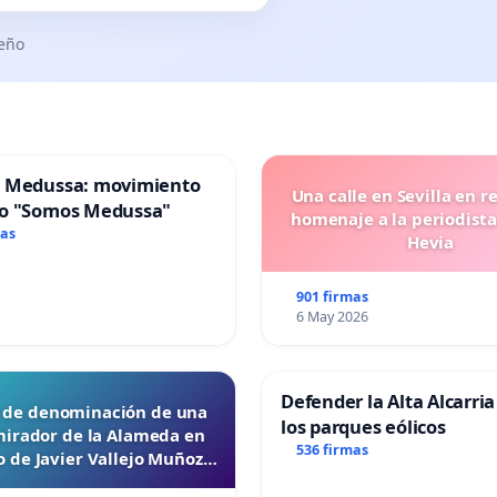
seño
 Medussa: movimiento
Una calle en Sevilla en r
o "Somos Medussa"
homenaje a la periodista
mas
Hevia
901 firmas
6 May 2026
Defender la Alta Alcarria
d de denominación de una
los parques eólicos
mirador de la Alameda en
536 firmas
 de Javier Vallejo Muñoz
“Mazinger”