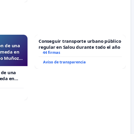
Conseguir transporte urbano público
ón de una
regular en Salou durante todo el año
lameda en
44 firmas
ejo Muñoz
Aviso de transparencia
 de una
meda en
 Muñoz