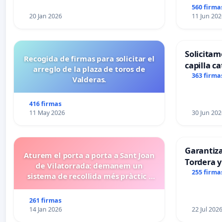
560 firma
20 Jan 2026
11 Jun 202
Solicitam
Recogida de firmas para solicitar el
capilla ca
arreglo de la plaza de toros de
Alcañiz
363 firma
Valderas.
416 firmas
11 May 2026
30 Jun 202
Garantiz
Aturem el porta a porta a Sant Joan
Tordera y
de Vilatorrada: demanem un
255 firma
sistema de recollida més pràctic i
eficient
261 firmas
14 Jan 2026
22 Jul 202