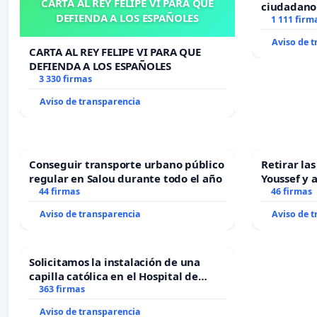
CARTA AL REY FELIPE VI PARA QUE
ciudadano
DEFIENDA A LOS ESPAÑOLES
1 111 firm
Aviso de 
CARTA AL REY FELIPE VI PARA QUE
DEFIENDA A LOS ESPAÑOLES
3 330 firmas
Aviso de transparencia
Conseguir transporte urbano público
Retirar la
regular en Salou durante todo el año
Youssef y 
44 firmas
46 firmas
Aviso de transparencia
Aviso de 
Solicitamos la instalación de una
capilla católica en el Hospital de
Alcañiz
363 firmas
Aviso de transparencia