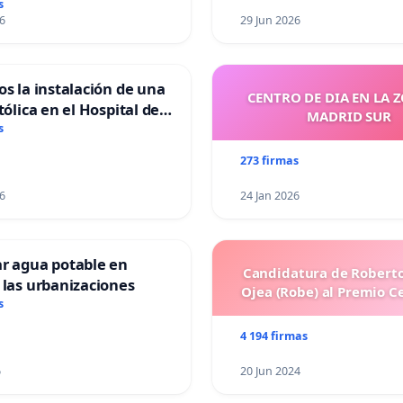
s
6
29 Jun 2026
os la instalación de una
CENTRO DE DIA EN LA 
tólica en el Hospital de
MADRID SUR
s
273 firmas
6
24 Jan 2026
ar agua potable en
Candidatura de Roberto
 las urbanizaciones
Ojea (Robe) al Premio C
s
4 194 firmas
6
20 Jun 2024