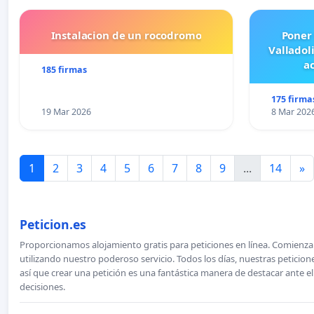
Instalacion de un rocodromo
Poner
Valladol
ac
185 firmas
175 firma
19 Mar 2026
8 Mar 202
1
2
3
4
5
6
7
8
9
...
14
»
Peticion.es
Proporcionamos alojamiento gratis para peticiones en línea. Comienza 
utilizando nuestro poderoso servicio. Todos los días, nuestras petici
así que crear una petición es una fantástica manera de destacar ante e
decisiones.