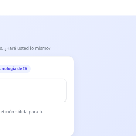
as. ¿Hará usted lo mismo?
cnología de IA
tición sólida para ti.