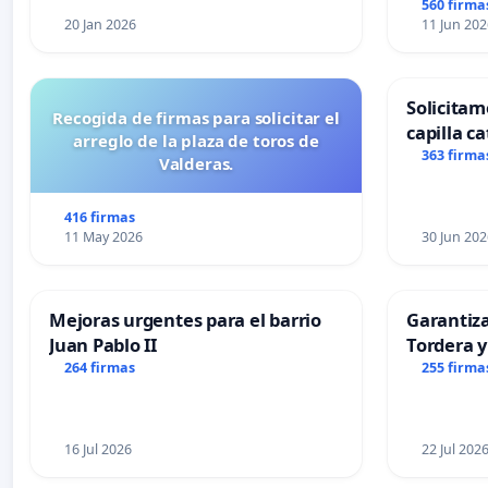
560 firma
20 Jan 2026
11 Jun 202
Solicitam
Recogida de firmas para solicitar el
capilla ca
arreglo de la plaza de toros de
Alcañiz
363 firma
Valderas.
416 firmas
11 May 2026
30 Jun 202
Mejoras urgentes para el barrio
Garantiz
Juan Pablo II
Tordera y
264 firmas
255 firma
16 Jul 2026
22 Jul 202