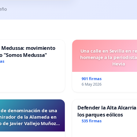
seño
 Medussa: movimiento
Una calle en Sevilla en r
o "Somos Medussa"
homenaje a la periodista
mas
Hevia
901 firmas
6 May 2026
Defender la Alta Alcarria
d de denominación de una
los parques eólicos
mirador de la Alameda en
535 firmas
 de Javier Vallejo Muñoz
“Mazinger”