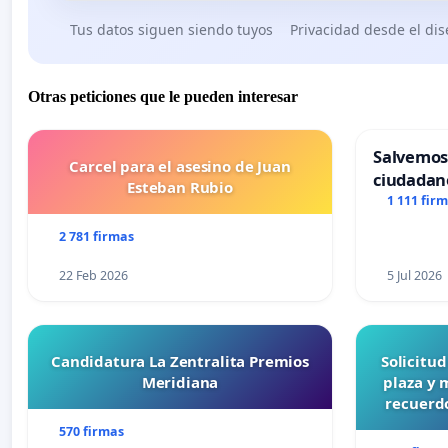
Tus datos siguen siendo tuyos
Privacidad desde el di
Otras peticiones que le pueden interesar
Salvemos
Carcel para el asesino de Juan
ciudadan
Esteban Rubio
1 111 fir
2 781 firmas
22 Feb 2026
5 Jul 2026
Candidatura La Zentralita Premios
Solicitu
Meridiana
plaza y 
recuerdo
570 firmas