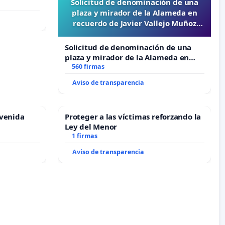
Solicitud de denominación de una
plaza y mirador de la Alameda en
recuerdo de Javier Vallejo Muñoz
“Mazinger”
Solicitud de denominación de una
plaza y mirador de la Alameda en
recuerdo de Javier Vallejo Muñoz
560 firmas
“Mazinger”
Aviso de transparencia
Avenida
Proteger a las víctimas reforzando la
Ley del Menor
1 firmas
Aviso de transparencia