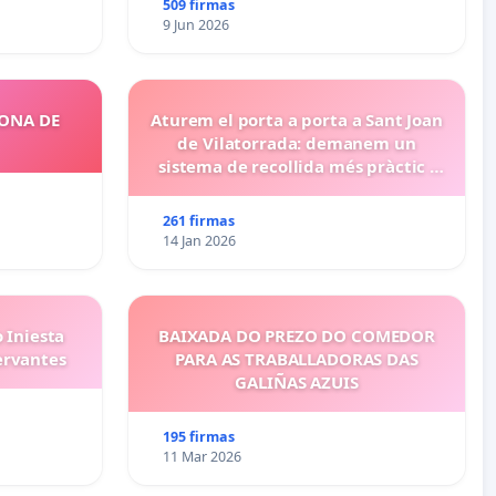
509 firmas
9 Jun 2026
ZONA DE
Aturem el porta a porta a Sant Joan
de Vilatorrada: demanem un
sistema de recollida més pràctic i
eficient
261 firmas
14 Jan 2026
 Iniesta
BAIXADA DO PREZO DO COMEDOR
ervantes
PARA AS TRABALLADORAS DAS
GALIÑAS AZUIS
195 firmas
11 Mar 2026