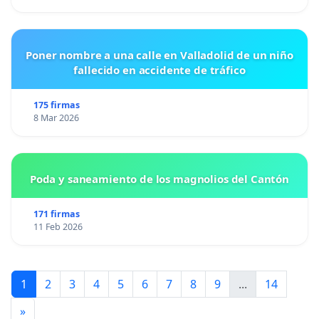
Poner nombre a una calle en Valladolid de un niño
fallecido en accidente de tráfico
175 firmas
8 Mar 2026
Poda y saneamiento de los magnolios del Cantón
171 firmas
11 Feb 2026
1
2
3
4
5
6
7
8
9
...
14
»