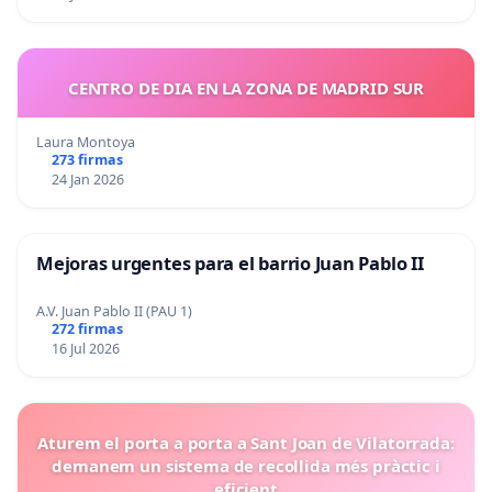
CENTRO DE DIA EN LA ZONA DE MADRID SUR
Laura Montoya
273 firmas
24 Jan 2026
Mejoras urgentes para el barrio Juan Pablo II
A.V. Juan Pablo II (PAU 1)
272 firmas
16 Jul 2026
Aturem el porta a porta a Sant Joan de Vilatorrada:
demanem un sistema de recollida més pràctic i
eficient