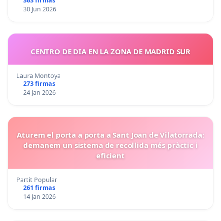
363 firmas
30 Jun 2026
CENTRO DE DIA EN LA ZONA DE MADRID SUR
Laura Montoya
273 firmas
24 Jan 2026
Aturem el porta a porta a Sant Joan de Vilatorrada:
demanem un sistema de recollida més pràctic i
eficient
Partit Popular
261 firmas
14 Jan 2026