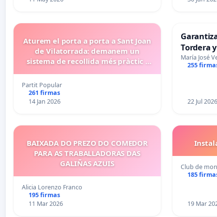
Garantiz
Aturem el porta a porta a Sant Joan
Tordera y
de Vilatorrada: demanem un
María José V
sistema de recollida més pràctic i
255 firma
eficient
Partit Popular
261 firmas
14 Jan 2026
22 Jul 202
BAIXADA DO PREZO DO COMEDOR
Insta
PARA AS TRABALLADORAS DAS
GALIÑAS AZUIS
Club de mon
185 firma
Alicia Lorenzo Franco
195 firmas
11 Mar 2026
19 Mar 20