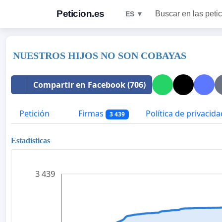
Peticion.es
Buscar en las peti
ES ▼
NUESTROS HIJOS NO SON COBAYAS
Compartir en Facebook (706)
Petición
Firmas
Política de privacida
3 439
Estadísticas
3 439