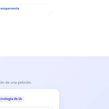
e Javier Vallejo Muñoz
”
transparencia
ón de una petición.
cnología de IA