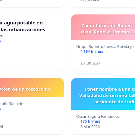
ar agua potable en
Candidatura de Roberto
 las urbanizaciones
Ojea (Robe) al Premio C
era
s
Grupo Roberto Iniesta Poesía y L
4 194 firmas
6
20 Jun 2024
lacion de un rocodromo
Poner nombre a una ca
Valladolid de un niño fal
accidente de tráfi
taña Tagaide
s
Óscar Segura Fernández
175 firmas
26
8 Mar 2026