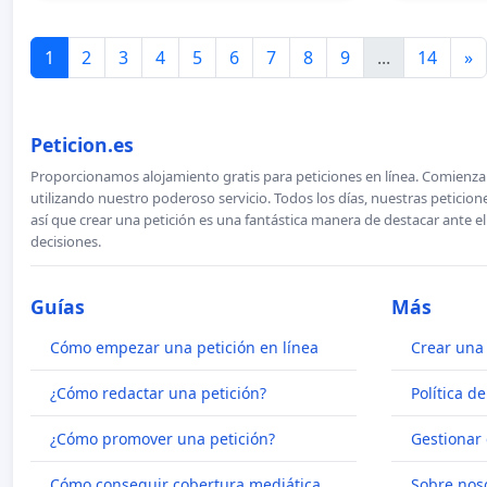
1
2
3
4
5
6
7
8
9
...
14
»
Peticion.es
Proporcionamos alojamiento gratis para peticiones en línea. Comienza 
utilizando nuestro poderoso servicio. Todos los días, nuestras petici
así que crear una petición es una fantástica manera de destacar ante e
decisiones.
Guías
Más
Cómo empezar una petición en línea
Crear una 
¿Cómo redactar una petición?
Política d
¿Cómo promover una petición?
Gestionar 
Cómo conseguir cobertura mediática
Sobre nos