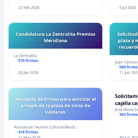
22 Feb 2026
5 Jul 2026
Candidatura La Zentralita Premios
Solicitu
Meridiana
plaza y 
recuerdo
La Zentralita
570 firmas
Juan Campo
560 firma
20 Jan 2026
11 Jun 202
Solicitam
Recogida de firmas para solicitar el
capilla ca
arreglo de la plaza de toros de
Alcañiz
José María 
Valderas.
363 firma
Asociacion Taurino Cultural Bendi…
416 firmas
11 May 2026
30 Jun 202