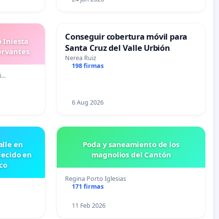
Conseguir cobertura móvil para
 Iniesta
Santa Cruz del Valle Urbión
ervantes
Nerea Ruiz
198 firmas
i…
6 Aug 2026
lle en
Poda y saneamiento de los
lecido en
magnolios del Cantón
co
Regina Porto Iglesias
171 firmas
11 Feb 2026