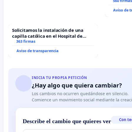
recuerdo d
560 firmas
“Mazinger
Aviso de 
Solicitamos la instalación de una
capilla católica en el Hospital de
Alcañiz
363 firmas
Aviso de transparencia
INICIA TU PROPIA PETICIÓN
¿Hay algo que quiera cambiar?
Los cambios no ocurren quedándose en silencio.
Comience un movimiento social mediante la creaci
Con te
Describe el cambio que quieres ver