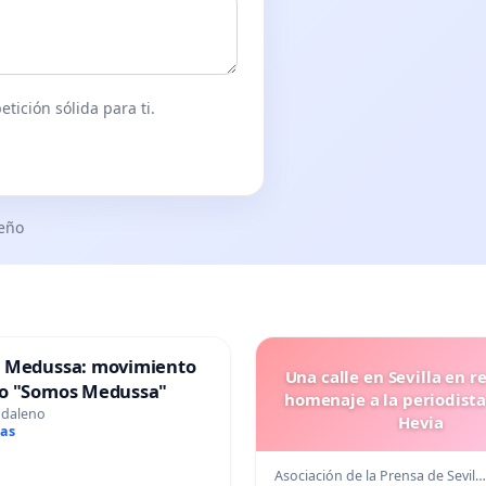
tición sólida para ti.
seño
 Medussa: movimiento
Una calle en Sevilla en r
o "Somos Medussa"
homenaje a la periodista
gdaleno
Hevia
mas
Asociación de la Prensa de Sevil…