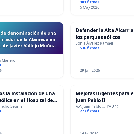
901 firmas
6 May 2026
Defender la Alta Alcarria
d de denominación de una
los parques eólicos
mirador de la Alameda en
Sonia Álvarez Ramael
 de Javier Vallejo Muñoz
536 firmas
“Mazinger”
s Manero
s
6
29 Jun 2026
os la instalación de una
Mejoras urgentes para el
tólica en el Hospital de
Juan Pablo II
Sancho Seuma
A.V. Juan Pablo II (PAU 1)
s
277 firmas
6
16 Jul 2026