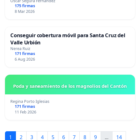
Óscar Segura Fernández
175 firmas
8 Mar 2026
Conseguir cobertura móvil para Santa Cruz del
Valle Urbión
Nerea Ruiz
171 firmas
6 Aug 2026
Poda y saneamiento de los magnolios del Cantón
Regina Porto Iglesias
171 firmas
11 Feb 2026
1
2
3
4
5
6
7
8
9
...
14