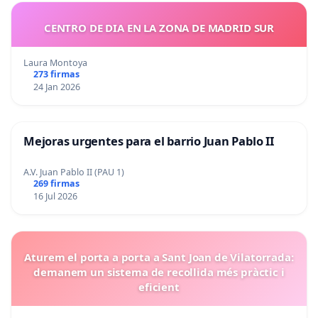
CENTRO DE DIA EN LA ZONA DE MADRID SUR
Laura Montoya
273 firmas
24 Jan 2026
Mejoras urgentes para el barrio Juan Pablo II
A.V. Juan Pablo II (PAU 1)
269 firmas
16 Jul 2026
Aturem el porta a porta a Sant Joan de Vilatorrada:
demanem un sistema de recollida més pràctic i
eficient