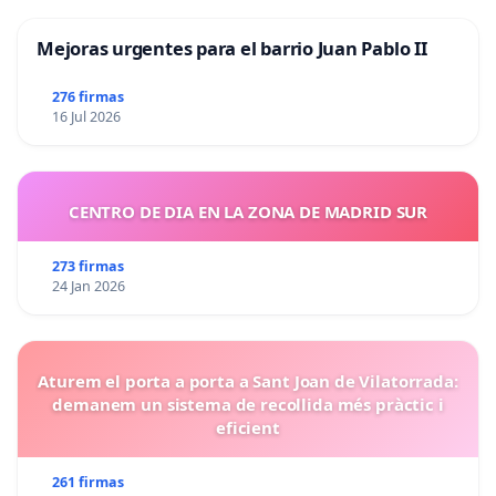
Mejoras urgentes para el barrio Juan Pablo II
276 firmas
16 Jul 2026
CENTRO DE DIA EN LA ZONA DE MADRID SUR
273 firmas
24 Jan 2026
Aturem el porta a porta a Sant Joan de Vilatorrada:
demanem un sistema de recollida més pràctic i
eficient
261 firmas