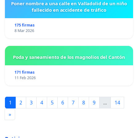
Poner nombre a una calle en Valladolid de un niño
fallecido en accidente de tráfico
175 firmas
8 Mar 2026
Poda y saneamiento de los magnolios del Cantón
171 firmas
11 Feb 2026
1
2
3
4
5
6
7
8
9
...
14
»