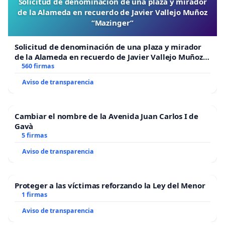
Solicitud de denominación de una plaza y mirador
de la Alameda en recuerdo de Javier Vallejo Muñoz
“Mazinger”
Solicitud de denominación de una plaza y mirador
de la Alameda en recuerdo de Javier Vallejo Muñoz
“Mazinger”
560 firmas
Aviso de transparencia
Cambiar el nombre de la Avenida Juan Carlos I de
Gavà
5 firmas
Aviso de transparencia
Proteger a las víctimas reforzando la Ley del Menor
1 firmas
Aviso de transparencia