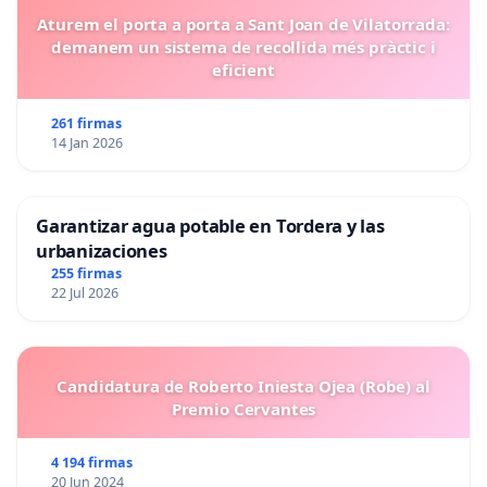
Aturem el porta a porta a Sant Joan de Vilatorrada:
demanem un sistema de recollida més pràctic i
eficient
261 firmas
14 Jan 2026
Garantizar agua potable en Tordera y las
urbanizaciones
255 firmas
22 Jul 2026
Candidatura de Roberto Iniesta Ojea (Robe) al
Premio Cervantes
4 194 firmas
20 Jun 2024