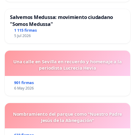
Salvemos Medussa: movimiento ciudadano
"Somos Medussa"
1 115 firmas
5 Jul 2026
Una calle en Sevilla en recuerdo y homenaje a la
periodista Lucrecia Hevia
901 firmas
6 May 2026
Nombramiento del parque como "Nuestro Padre
Jesús de la Abnegación"