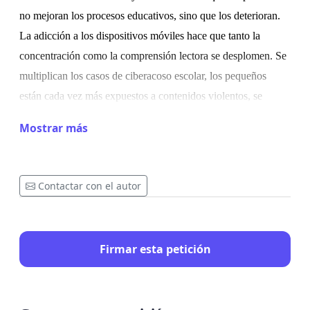
no mejoran los procesos educativos, sino que los deterioran.
La adicción a los dispositivos móviles hace que tanto la
concentración como la comprensión lectora se desplomen. Se
multiplican los casos de ciberacoso escolar, los pequeños
están cada vez más expuestos a contenidos violentos, se
deteriora la memoria y se extienden problemas de salud como
Mostrar más
la
obesidad
.
Recuérdese que lo ideal, hasta los seis años, es
no
estar expuesto a pantallas
.
Autores como
Desmurget
afirman
que la introducción de dispositivos digitales en el colegio ha
Contactar con el autor
sido un desastre y que
e
stos son nocivos, venenosos, para el
desarrollo del cerebro. Una afirmación que parece confirmar
los desastrosos resultados del
último informe PISA
, donde se
Firmar esta petición
apunta explícitamente a las pantallas como uno de los grandes
responsables.
No es por tanto de extrañar que
países como Suecia
estén