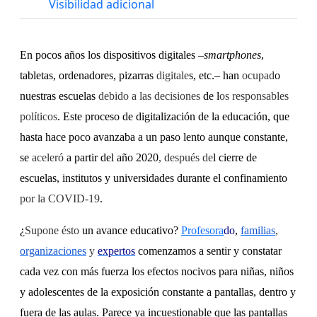
Visibilidad adicional
En pocos años los dispositivos digitales –
smartphones
,
tabletas, ordenadores, pizarras
digitale
s, etc.– han
ocupad
o
nuestras escuelas
debido a las decisiones
de l
os responsables
políticos
. Este proceso de digitalización de la educación, que
hasta hace poco avanzaba a un paso lento aunque constante,
se
aceleró
a partir del año 2020
, después de
l cierre de
escuelas, institutos y universidades durante el confinamiento
por la COVID-19
.
¿
Supone ésto
un avance educativo?
Profesora
do
,
familias
,
organizaciones
y
expertos
comenzamos a sentir y constatar
cada vez con más fuerza los efectos nocivos para niñas, niños
y adolescentes de la exposición constante a pantallas, dentro y
fuera de las aulas. Parece ya incuestionable que las pantallas