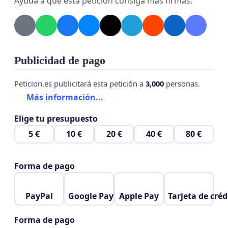
Ayuda a que esta petición consiga más firmas.
Por eso te pido que firmes esta petición, para
poder realizar actividades con servicio público
especial, como el resto de
“ personas normales”
con
Publicidad de pago
sus mismos horarios, tanto entre semana, como
fines de semana y festivos
Peticion.es publicitará esta petición a
3,000
personas.
Más información...
Gracias por firmar !!!
Gracias por ayudarnos !!!
Elige tu presupuesto
5 €
10 €
20 €
40 €
80 €
Begoña
Forma de pago
PayPal
Google Pay
Apple Pay
Tarjeta de créd
Forma de pago