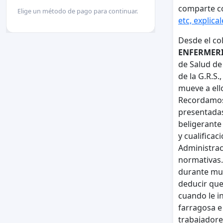
comparte c
Elige un método de pago para continuar.
etc, explical
Desde el co
ENFERMERIA
de Salud de
de la G.R.S.
mueve a ell
Recordamos 
presentadas
beligerante 
y cualifica
Administrac
normativas.
durante much
deducir que
cuando le in
farragosa e
trabajadore