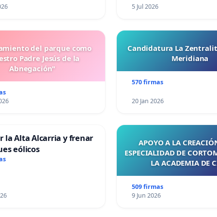
026
5 Jul 2026
miento del parque como
Candidatura La Zentrali
stro Padre Jesús de la
Meridiana
Abnegación"
570 firmas
as
026
20 Jan 2026
 la Alta Alcarria y frenar
APOYO A LA CREACIÓN
ues eólicos
ESPECIALIDAD DE CORTO
as
LA ACADEMIA DE C
509 firmas
026
9 Jun 2026