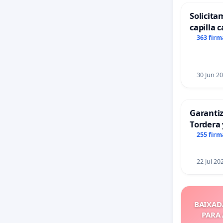
Solicita
capilla c
Alcañiz
363 firm
30 Jun 2
Garantiz
Tordera 
255 firm
22 Jul 20
BAIXAD
PARA