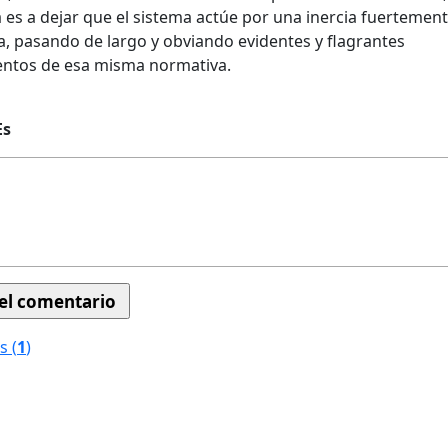
a es a dejar que el sistema actúe por una inercia fuertemen
a, pasando de largo y obviando evidentes y flagrantes
entos de esa misma normativa.
Es
s (
1
)