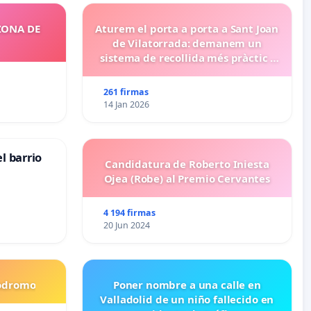
ZONA DE
Aturem el porta a porta a Sant Joan
de Vilatorrada: demanem un
sistema de recollida més pràctic i
eficient
261 firmas
14 Jan 2026
l barrio
Candidatura de Roberto Iniesta
Ojea (Robe) al Premio Cervantes
4 194 firmas
20 Jun 2024
codromo
Poner nombre a una calle en
Valladolid de un niño fallecido en