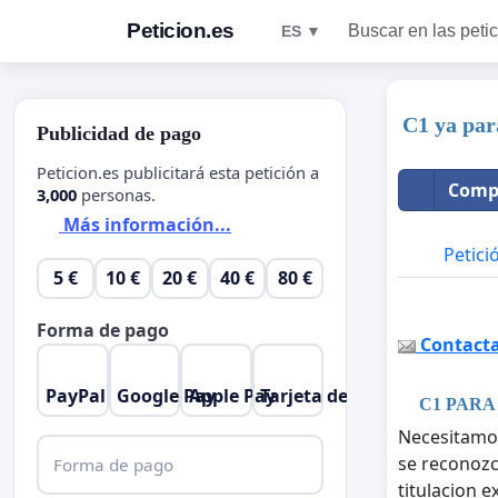
Peticion.es
Buscar en las peti
ES ▼
C1 ya pa
Publicidad de pago
Peticion.es publicitará esta petición a
Compa
3,000
personas.
Más información...
Petici
5 €
10 €
20 €
40 €
80 €
Forma de pago
Contactar
PayPal
Google Pay
Apple Pay
Tarjeta de crédito
C1 PARA 
Necesitamos
se reconozc
Forma de pago
titulacion e