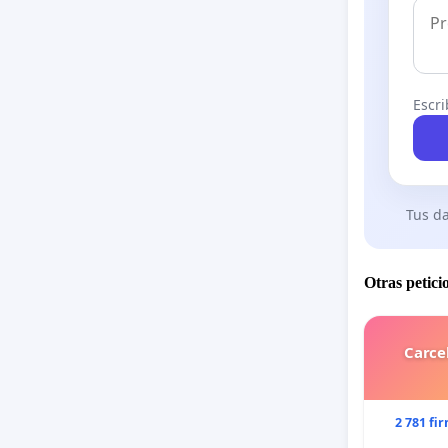
Escri
Tus da
Otras petici
Carce
2 781 fi