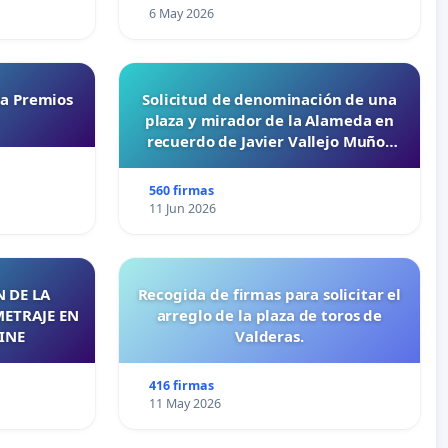
6 May 2026
ta Premios
Solicitud de denominación de una
plaza y mirador de la Alameda en
recuerdo de Javier Vallejo Muñoz
“Mazinger”
560 firmas
11 Jun 2026
 DE LA
Recogida de firmas para solicitar el
METRAJE EN
arreglo de la plaza de toros de
INE
Valderas.
416 firmas
11 May 2026