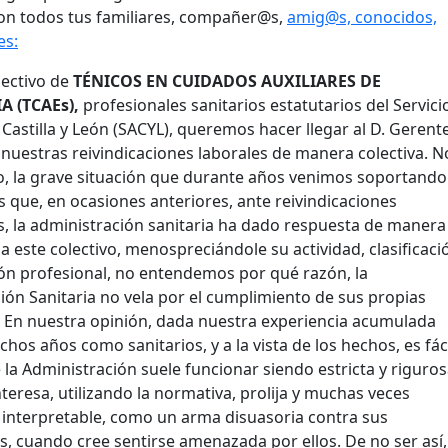
on todos tus familiares, compañer@s,
amig@s, conocidos,
es:
lectivo de
TÉNICOS EN CUIDADOS AUXILIARES DE
 (TCAEs),
profesionales sanitarios estatutarios del Servici
 Castilla y León (SACYL), queremos hacer llegar al D. Gerent
, nuestras reivindicaciones laborales de manera colectiva. N
o, la grave situación que durante años venimos soportando
que, en ocasiones anteriores, ante reivindicaciones
, la administración sanitaria ha dado respuesta de manera
a este colectivo, menospreciándole su actividad, clasificaci
ción profesional, no entendemos por qué razón, la
ión Sanitaria no vela por el cumplimiento de sus propias
 En nuestra opinión, dada nuestra experiencia acumulada
os años como sanitarios, y a la vista de los hechos, es fác
 la Administración suele funcionar siendo estricta y riguro
teresa, utilizando la normativa, prolija y muchas veces
 interpretable, como un arma disuasoria contra sus
s, cuando cree sentirse amenazada por ellos. De no ser así,