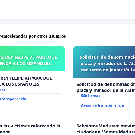
promocionadas por otros usuarios
L REY FELIPE VI PARA QUE
Solicitud de denominaci
ENDA A LOS ESPAÑOLES
plaza y mirador de la A
recuerdo de Javier Vall
“Mazinger”
REY FELIPE VI PARA QUE
 A LOS ESPAÑOLES
Solicitud de denominació
mas
plaza y mirador de la Ala
recuerdo de Javier Vallej
560 firmas
 transparencia
“Mazinger”
Aviso de transparencia
a las víctimas reforzando la
Salvemos Medussa: movi
Menor
ciudadano "Somos Medus