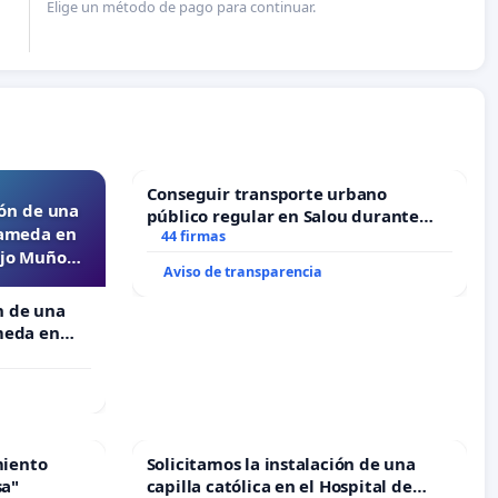
Elige un método de pago para continuar.
Conseguir transporte urbano
ón de una
público regular en Salou durante
lameda en
todo el año
44 firmas
ejo Muñoz
Aviso de transparencia
n de una
meda en
o Muñoz
miento
Solicitamos la instalación de una
sa"
capilla católica en el Hospital de