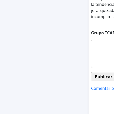
la tendenci
jerarquizad
incumplimi
Grupo TCA
Comentario