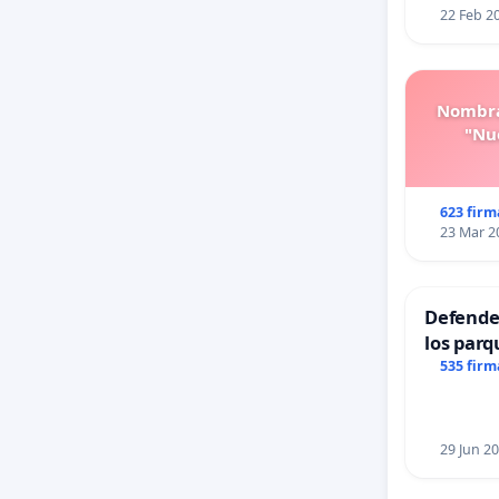
22 Feb 2
Nombra
"Nue
623 firm
23 Mar 2
Defender
los parq
535 firm
29 Jun 2