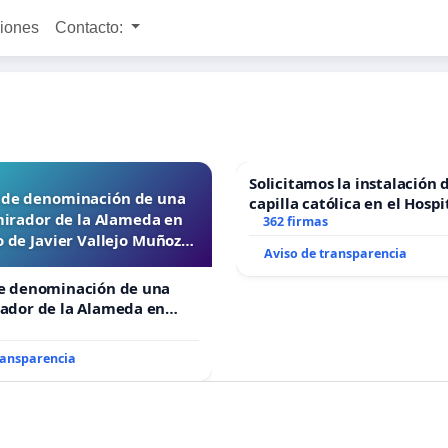
ciones
Contacto:
Solicitamos la instalación 
d de denominación de una
capilla católica en el Hospi
mirador de la Alameda en
Alcañiz
362 firmas
 de Javier Vallejo Muñoz
Aviso de transparencia
“Mazinger”
de denominación de una
rador de la Alameda en
e Javier Vallejo Muñoz
”
ransparencia