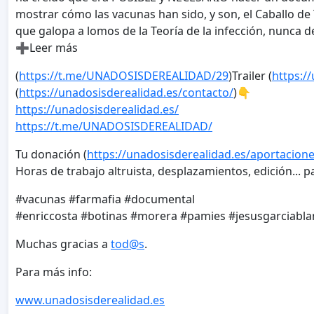
mostrar cómo las vacunas han sido, y son, el Caballo de 
que galopa a lomos de la Teoría de la infección, nunca 
➕Leer más
(
https://t.me/UNADOSISDEREALIDAD/29
)Trailer (
https://
(
https://unadosisderealidad.es/contacto/
)👇
https://unadosisderealidad.es/
https://t.me/UNADOSISDEREALIDAD/
Tu donación (
https://unadosisderealidad.es/aportacione
Horas de trabajo altruista, desplazamientos, edición... p
#vacunas #farmafia #documental
#enriccosta #botinas #morera #pamies #jesusgarciablan
Muchas gracias a
tod@s
.
Para más info:
www.unadosisderealidad.es