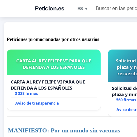
Peticion.es
Buscar en las peti
ES ▼
Peticiones promocionadas por otros usuarios
CARTA AL REY FELIPE VI PARA QUE
Solicitu
DEFIENDA A LOS ESPAÑOLES
plaza y 
recuerdo
CARTA AL REY FELIPE VI PARA QUE
DEFIENDA A LOS ESPAÑOLES
Solicitud 
3 328 firmas
plaza y mi
recuerdo d
560 firmas
Aviso de transparencia
“Mazinger
Aviso de t
MANIFIESTO: Por un mundo sin vacunas