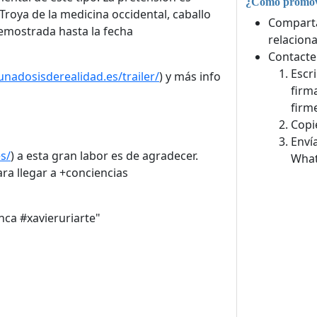
¿Cómo promove
Troya de la medicina occidental, caballo
Comparta
demostrada hasta la fecha
relaciona
Contacte
Escr
unadosisderealidad.es/trailer/
) y más info
firm
firm
Copi
Enví
s/
) a esta gran labor es de agradecer.
What
ara llegar a +conciencias
ca #xavieruriarte"