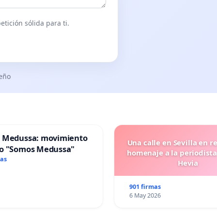
tición sólida para ti.
seño
 Medussa: movimiento
Una calle en Sevilla en r
o "Somos Medussa"
homenaje a la periodista
mas
Hevia
901 firmas
6 May 2026