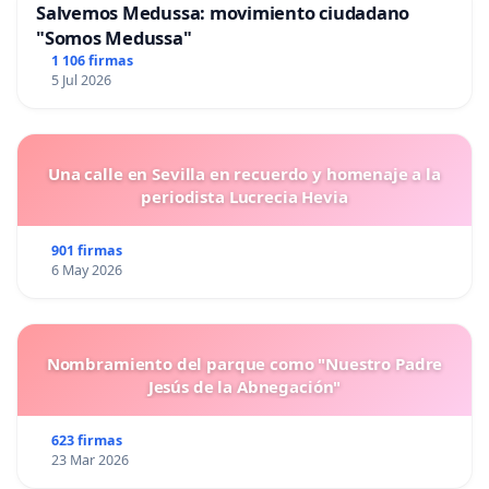
Salvemos Medussa: movimiento ciudadano
"Somos Medussa"
1 106 firmas
5 Jul 2026
Una calle en Sevilla en recuerdo y homenaje a la
periodista Lucrecia Hevia
901 firmas
6 May 2026
Nombramiento del parque como "Nuestro Padre
Jesús de la Abnegación"
623 firmas
23 Mar 2026