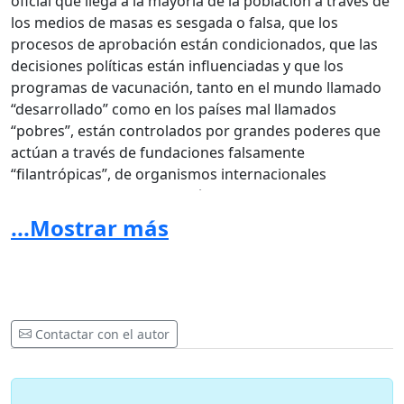
oficial que llega a la mayoría de la población a través de
los medios de masas es sesgada o falsa, que los
procesos de aprobación están condicionados, que las
decisiones políticas están influenciadas y que los
programas de vacunación, tanto en el mundo llamado
“desarrollado” como en los países mal llamados
“pobres”, están controlados por grandes poderes que
actúan a través de fundaciones falsamente
“filantrópicas”, de organismos internacionales
financiados y de la institución clave de la medicina
industrial moderna: los laboratorios farmacéuticos
y
,
...Mostrar más
en particular en este caso, los fabricantes de vacunas.
5. Por tanto, el objetivo para quienes estamos a favor
de la salud y la vida no puede ser luchar por una
“vacunación libre, o por vacunas “seguras” o “eficaces”
Contactar con el autor
(ya que toda vacuna es intrínsecamente insegura,
imprevisible, ineficaz y peligrosa), sino
actuar para
erradicar totalmente las vacunas
aportando