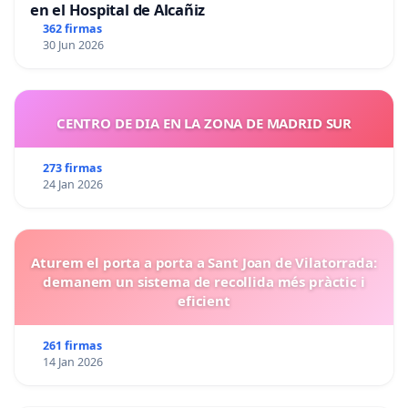
en el Hospital de Alcañiz
362 firmas
30 Jun 2026
CENTRO DE DIA EN LA ZONA DE MADRID SUR
273 firmas
24 Jan 2026
Aturem el porta a porta a Sant Joan de Vilatorrada:
demanem un sistema de recollida més pràctic i
eficient
261 firmas
14 Jan 2026