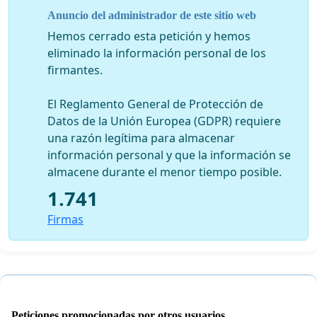
información radical (de raíz) que ayude al mismo
Anuncio del administrador de este sitio web
tiempo a cambiar los conceptos de enfermedad y de
salud, y, en consecuencia, el actual modelo médico y los
Hemos cerrado esta petición y hemos
actuales sistemas sanitarios.
eliminado la información personal de los
firmantes.
El Reglamento General de Protección de
Invitamos a todas aquellas organizaciones o personas que
Datos de la Unión Europea (GDPR) requiere
compartan este enfoque (y que todos nosotros, partiendo de
una razón legítima para almacenar
haber aceptado inicialmente la versión oficial, llevamos
información personal y que la información se
muchos años ampliando con nuestro trabajo, nuestro
almacene durante el menor tiempo posible.
aprendizaje y nuestra voluntad de compartir información
rigurosa y liberadora) a que se sumen a esta iniciativa, a que
1.741
la apoyen, la difundan y la impulsen según sus posibilidades
Firmas
y su buen hacer.
17 de diciembre, 2019.
GRUPO STOP VACUNAS:
—
Abraham Navarro
. Antropólogo y coeditor de
Cauac
Peticiones promocionadas por otros usuarios