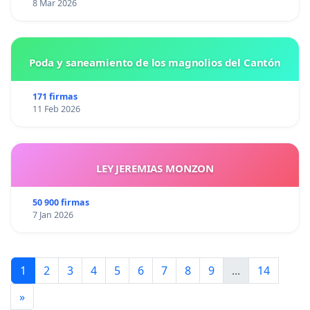
8 Mar 2026
Poda y saneamiento de los magnolios del Cantón
171 firmas
11 Feb 2026
LEY JEREMIAS MONZON
50 900 firmas
7 Jan 2026
1
2
3
4
5
6
7
8
9
...
14
»