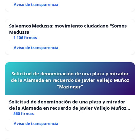
Nativa, Murcia, 2018)
.
Coautor de
Vacunas: una
Aviso de transparencia
reflexión crítica.
Blogs:
Salud y Poder
y
Las escrituras de
la noche
. Contacto:
keffet@gmail.com
.
—
Lua Catalá
. Pediatra y música. Blogs:
Pediatra de
Salvemos Medussa: movimiento ciudadano "Somos
Nens i Adults
y
Lua Música
. Contacto:
Medussa"
luacatala@gmail.com
.
1 106 firmas
—
Lluís Botinas
. Presidente de
Plural-21, Asociación
Aviso de transparencia
para el cuidado de la vida en un planeta vivo
. Autor de
Desmontar EL SIDA. El SIDA no es una Enfermedad a
tratar -ni siquiera alternativamente- sino un engranaje
Solicitud de denominación de una plaza y mirador
made in USA a desmantelar
(
Cauac Editorial Nativa,
de la Alameda en recuerdo de Javier Vallejo Muñoz
Murcia, 2011)
. Contacto:
lluis.botinas@plural-21.org
.
“Mazinger”
—
Teresa Morera
.
Naturópata y ex farmacéutica.
Contacto:
matmore@pangea.org
.
Solicitud de denominación de una plaza y mirador
de la Alameda en recuerdo de Javier Vallejo Muñoz
“Mazinger”
560 firmas
Aviso de transparencia