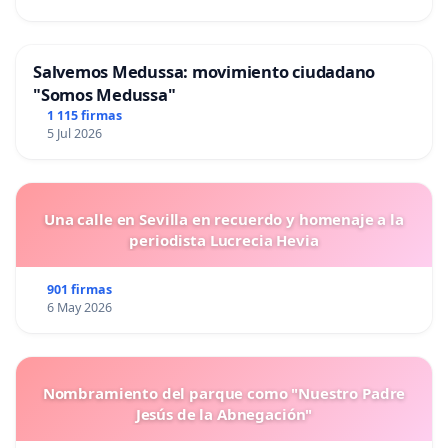
Salvemos Medussa: movimiento ciudadano
"Somos Medussa"
1 115 firmas
5 Jul 2026
Una calle en Sevilla en recuerdo y homenaje a la
periodista Lucrecia Hevia
901 firmas
6 May 2026
Nombramiento del parque como "Nuestro Padre
Jesús de la Abnegación"