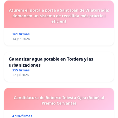
Aturem el porta a porta a Sant Joan de Vilatorrada:
demanem un sistema de recollida més pràctic i
eficient
261 firmas
14 Jan 2026
Garantizar agua potable en Tordera y las
urbanizaciones
255 firmas
22 Jul 2026
Candidatura de Roberto Iniesta Ojea (Robe) al
Premio Cervantes
4 194 firmas