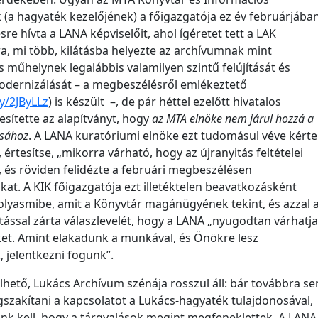
(a hagyaték kezelőjének) a főigazgatója ez év februárjába
e hívta a LANA képviselőit, ahol ígéretet tett a LAK
ra, mi több, kilátásba helyezte az archívumnak mint
műhelynek legalábbis valamilyen szintű felújítását és
odernizálását – a megbeszélésről emlékeztető
ly/2JByLLz
) is készült –, de pár héttel ezelőtt hivatalos
esítette az alapítványt, hogy
az MTA elnöke nem járul hozzá a
ásához
. A LANA kuratóriumi elnöke ezt tudomásul véve kérte
 értesítse, „mikorra várható, hogy az újranyitás feltételei
”, és röviden felidézte a februári megbeszélésen
kat. A KIK főigazgatója ezt illetéktelen beavatkozásként
olyasmibe, amit a Könyvtár magánügyének tekint, és azzal 
tással zárta válaszlevelét, hogy a LANA „nyugodtan várhatja
et. Amint elakadunk a munkával, és Önökre lesz
k, jelentkezni fogunk”.
lhető, Lukács Archívum szénája rosszul áll: bár továbbra s
szakítani a kapcsolatot a Lukács-hagyaték tulajdonosával,
nk kell, hogy a tárgyalások megint megfeneklettek. A LANA