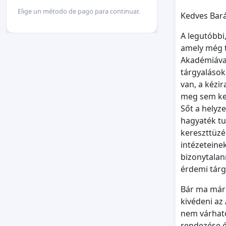
Elige un método de pago para continuar.
Kedves Bará
A legutóbbi
amely még t
Akadémiával 
tárgyalásoka
van, a kézir
meg sem kez
Sőt a helyz
hagyaték tu
kereszttüzé
intézeteinek
bizonytalan
érdemi tárg
Bár ma már 
kivédeni az
nem várható
rendezése 