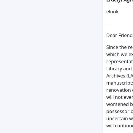
elnök
---
Dear Friend
Since the re
which we ex
representat
Library and 
Archives (L
manuscripts
renovation 
will not even
worsened by
possessor o
uncertain w
will continu