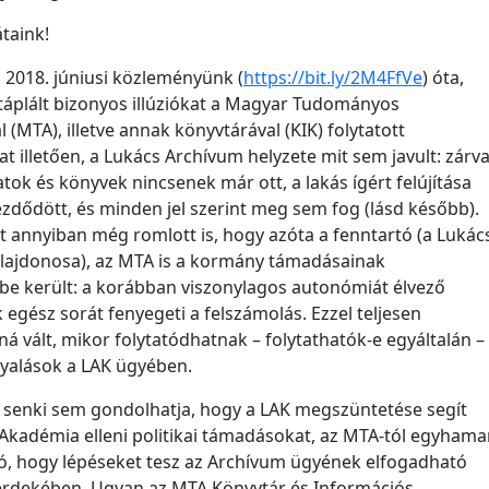
taink!
, 2018. júniusi közleményünk (
https://bit.ly/2M4FfVe
) óta,
áplált bizonyos illúziókat a Magyar Tudományos
(MTA), illetve annak könyvtárával (KIK) folytatott
t illetően, a Lukács Archívum helyzete mit sem javult: zárv
atok és könyvek nincsenek már ott, a lakás ígért felújítása
dődött, és minden jel szerint meg sem fog (lásd később).
et annyiban még romlott is, hogy azóta a fenntartó (a Lukác
lajdonosa), az MTA is a kormány támadásainak
be került: a korábban viszonylagos autonómiát élvező
 egész sorát fenyegeti a felszámolás. Ezzel teljesen
ná vált, mikor folytatódhatnak – folytathatók-e egyáltalán –
yalások a LAK ügyében.
senki sem gondolhatja, hogy a LAK megszüntetése segít
 Akadémia elleni politikai támadásokat, az MTA-tól egyhama
, hogy lépéseket tesz az Archívum ügyének elfogadható
érdekében. Ugyan az MTA Könyvtár és Információs