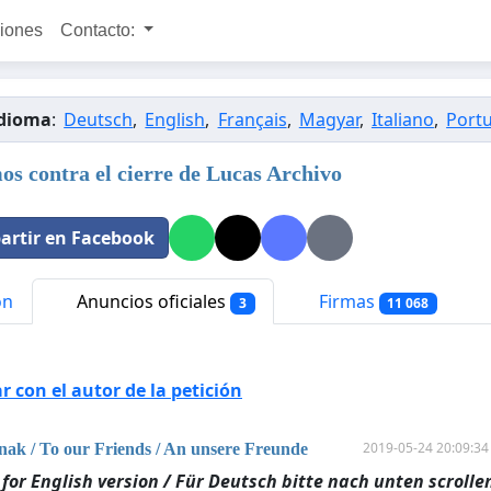
ciones
Contacto:
idioma
:
Deutsch
,
English
,
Français
,
Magyar
,
Italiano
,
Port
os contra el cierre de Lucas Archivo
rtir en Facebook
ón
Anuncios oficiales
Firmas
3
11 068
 con el autor de la petición
2019-05-24 20:09:34
nak / To our Friends / An unsere Freunde
 for English version / Für Deutsch bitte nach unten scrolle