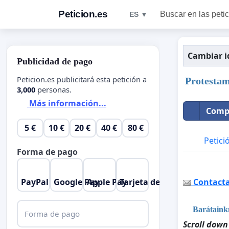
Peticion.es
Buscar en las peti
ES ▼
Cambiar 
Publicidad de pago
Peticion.es publicitará esta petición a
Protestam
3,000
personas.
Más información...
Compa
5 €
10 €
20 €
40 €
80 €
Petici
Forma de pago
PayPal
Google Pay
Apple Pay
Tarjeta de crédito
Contactar
Barátaink
Forma de pago
Scroll down