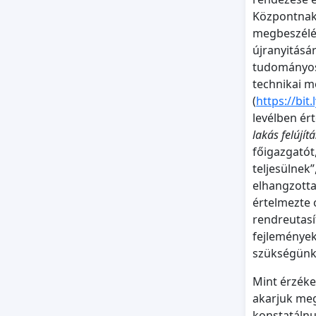
Központnak 
megbeszélésr
újranyitásá
tudományos 
technikai m
(
https://bit.
levélben ért
lakás felújít
főigazgatót,
teljesülnek
elhangzotta
értelmezte 
rendreutasí
fejlemények
szükségün
Mint érzéke
akarjuk meg
konstatálnu