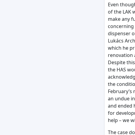
Even though
of the LAK w
make any fu
concerning t
dispenser of
Lukács Arch
which he pr
renovation 
Despite thi
the HAS wou
acknowledge
the conditi
February’s 
an undue int
and ended h
for develop
help – we wi
The case do