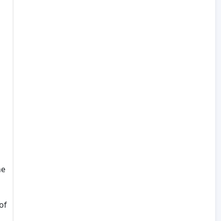
ne
of