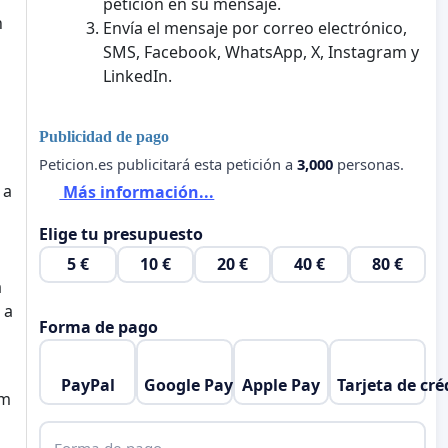
petición en su mensaje.
n
Envía el mensaje por correo electrónico,
SMS, Facebook, WhatsApp, X, Instagram y
LinkedIn.
Publicidad de pago
Peticion.es publicitará esta petición a
3,000
personas.
 a
Más información...
Elige tu presupuesto
5 €
10 €
20 €
40 €
80 €
a
 a
Forma de pago
PayPal
Google Pay
Apple Pay
Tarjeta de cré
em
Forma de pago