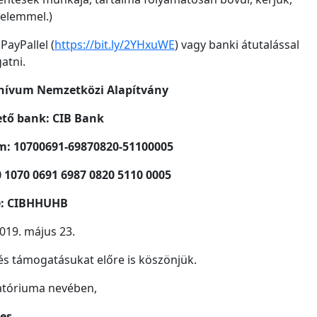
ürelemmel.)
ayPallel (
https://bit.ly/2YHxuWE
) vagy banki átutalással
atni.
hívum Nemzetközi Alapítvány
tő bank: CIB Bank
: 10700691-69870820-51100005
 1070 0691 6987 0820 5110 0005
e: CIBHHUHB
019. május 23.
és támogatásukat előre is köszönjük.
atóriuma nevében,
nes