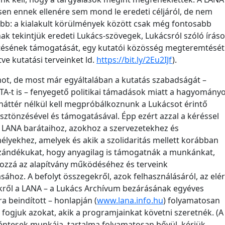
en ennek ellenére sem mond le eredeti céljáról, de nem
bb: a kialakult körülmények között csak még fontosabb
ak tekintjük eredeti Lukács-szövegek, Lukácsról szóló írás
tésének támogatását, egy kutatói közösség megteremtését
etve kutatási terveinket ld.
https://bit.ly/2Eu2IJf
).
ot, de most már egyáltalában a kutatás szabadságát –
A-t is – fenyegető politikai támadások miatt a hagyomány
háttér nélkül kell megpróbálkoznunk a Lukácsot érintő
sztönzésével és támogatásával. Épp ezért azzal a kéréssel
 LANA barátaihoz, azokhoz a szervezetekhez és
yekhez, amelyek és akik a szolidaritás mellett korábban
szándékukat, hogy anyagilag is támogatnák a munkánkat,
hozzá az alapítvány működéséhez és terveink
sához. A befolyt összegekről, azok felhasználásáról, az elér
ről a LANA – a Lukács Archívum bezárásának egyéves
a beindított – honlapján (
www.lana.info.hu
) folyamatosan
i fogjuk azokat, akik a programjainkat követni szeretnék. (A
ntesek munkája, tartalma folyamatosan bővül, kérjük,