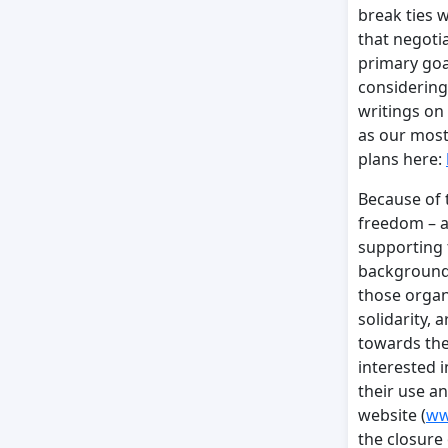
break ties 
that negotia
primary goal
considering
writings on
as our most
plans here:
Because of 
freedom – a
supporting t
background.
those organ
solidarity, 
towards the
interested i
their use a
website (
ww
the closure 