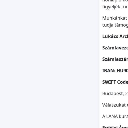
figyeljék t
Munkánkat P
tudja támog
Lukács Arc
Számlaveze
Számlaszám
IBAN: HU90
SWIFT Cod
Budapest, 2
Válaszukat 
A LANA kur
Erdélyi Ág