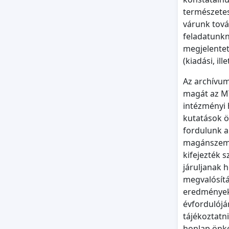
természetes
várunk tová
feladatunkn
megjelente
(kiadási, ill
Az archívum
magát az MT
intézményi 
kutatások ö
fordulunk a
magánszemél
kifejezték 
járuljanak 
megvalósítá
eredmények
évfordulójár
tájékoztatn
honlap önké