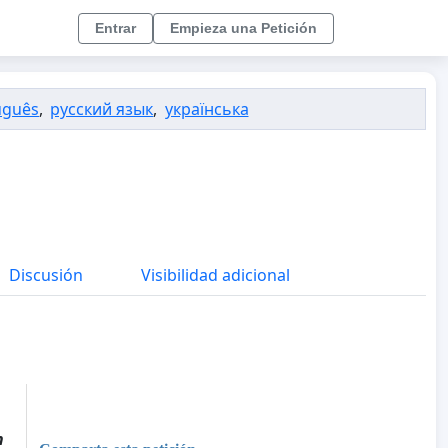
Entrar
Empieza una Petición
uguês
,
русский язык
,
українська
Discusión
Visibilidad adicional
n