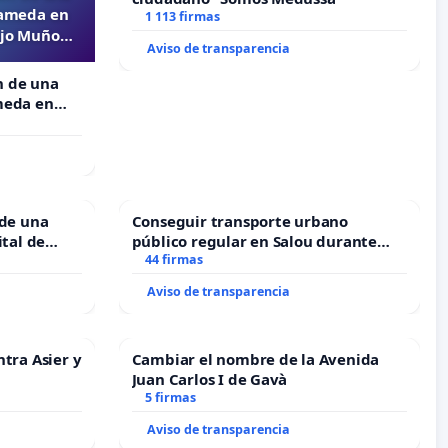
lameda en
1 113 firmas
ejo Muñoz
Aviso de transparencia
n de una
meda en
o Muñoz
 de una
Conseguir transporte urbano
ital de
público regular en Salou durante
todo el año
44 firmas
Aviso de transparencia
ntra Asier y
Cambiar el nombre de la Avenida
Juan Carlos I de Gavà
5 firmas
Aviso de transparencia