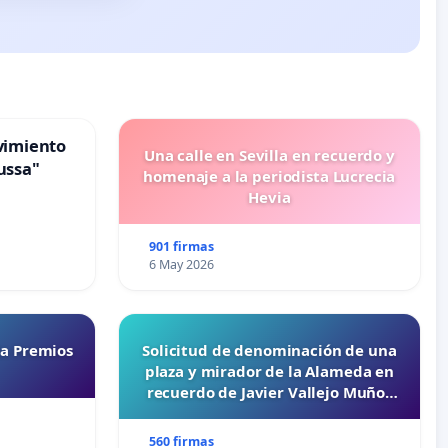
vimiento
Una calle en Sevilla en recuerdo y
ussa"
homenaje a la periodista Lucrecia
Hevia
901 firmas
6 May 2026
ta Premios
Solicitud de denominación de una
plaza y mirador de la Alameda en
recuerdo de Javier Vallejo Muñoz
“Mazinger”
560 firmas