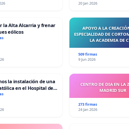
026
20 Jan 2026
 la Alta Alcarria y frenar
APOYO A LA CREACIÓN
ues eólicos
ESPECIALIDAD DE CORTO
as
LA ACADEMIA DE C
509 firmas
026
9 Jun 2026
mos la instalación de una
CENTRO DE DIA EN LA 
atólica en el Hospital de
MADRID SUR
as
273 firmas
026
24 Jan 2026