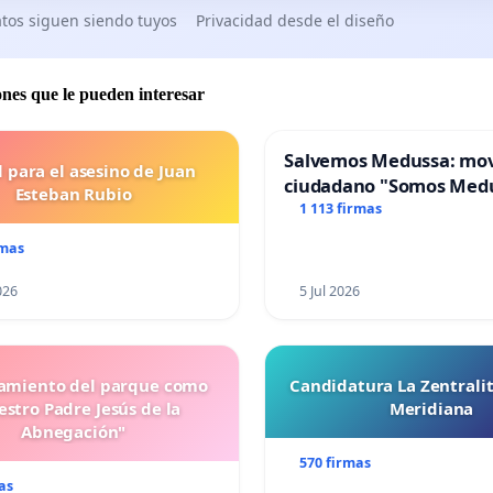
tos siguen siendo tuyos
Privacidad desde el diseño
ones que le pueden interesar
Salvemos Medussa: mo
l para el asesino de Juan
ciudadano "Somos Med
Esteban Rubio
1 113 firmas
rmas
026
5 Jul 2026
miento del parque como
Candidatura La Zentrali
stro Padre Jesús de la
Meridiana
Abnegación"
570 firmas
as