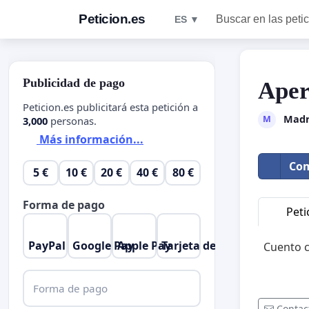
Peticion.es
Buscar en las peti
ES ▼
Publicidad de pago
Aper
Peticion.es publicitará esta petición a
Madr
M
3,000
personas.
Más información...
Com
5 €
10 €
20 €
40 €
80 €
Forma de pago
Peti
PayPal
Google Pay
Apple Pay
Tarjeta de crédito
Cuento c
Forma de pago
Contac