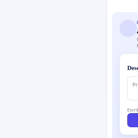
Des
Escri