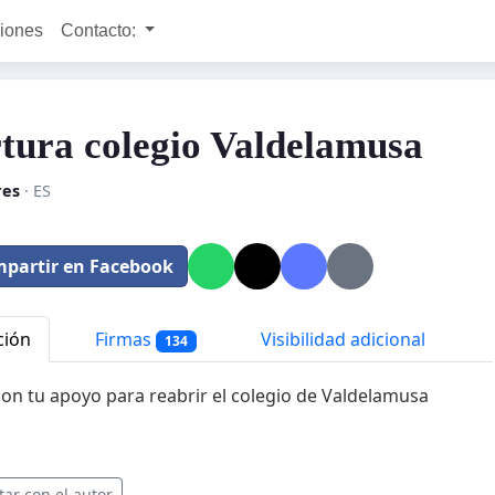
ciones
Contacto:
tura colegio Valdelamusa
es
· ES
partir en Facebook
ción
Firmas
Visibilidad adicional
134
on tu apoyo para reabrir el colegio de Valdelamusa
tar con el autor