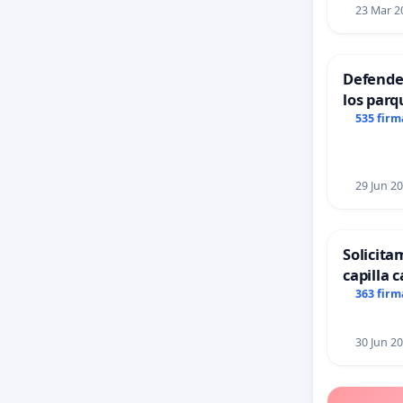
23 Mar 2
Defender
los parq
535 firm
29 Jun 2
Solicita
capilla c
Alcañiz
363 firm
30 Jun 2