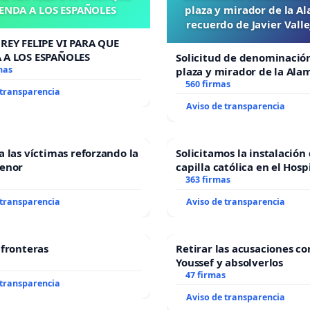
ENDA A LOS ESPAÑOLES
plaza y mirador de la A
recuerdo de Javier Vall
“Mazinger”
REY FELIPE VI PARA QUE
 A LOS ESPAÑOLES
Solicitud de denominació
mas
plaza y mirador de la Ala
recuerdo de Javier Vallej
560 firmas
 transparencia
“Mazinger”
Aviso de transparencia
a las víctimas reforzando la
Solicitamos la instalación
Menor
capilla católica en el Hosp
Alcañiz
363 firmas
 transparencia
Aviso de transparencia
 fronteras
Retirar las acusaciones co
Youssef y absolverlos
47 firmas
 transparencia
Aviso de transparencia