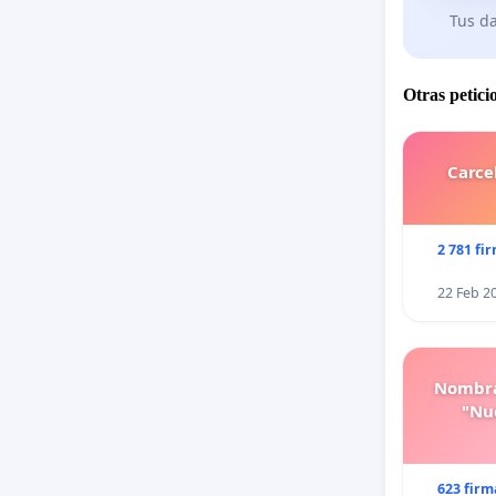
Tus da
Otras petici
Carce
2 781 fi
22 Feb 2
Nombra
"Nue
623 firm