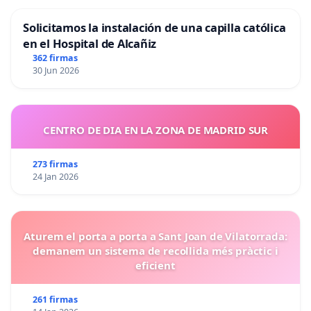
Solicitamos la instalación de una capilla católica
en el Hospital de Alcañiz
362 firmas
30 Jun 2026
CENTRO DE DIA EN LA ZONA DE MADRID SUR
273 firmas
24 Jan 2026
Aturem el porta a porta a Sant Joan de Vilatorrada:
demanem un sistema de recollida més pràctic i
eficient
261 firmas