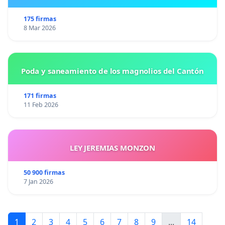
175 firmas
8 Mar 2026
Poda y saneamiento de los magnolios del Cantón
171 firmas
11 Feb 2026
LEY JEREMIAS MONZON
50 900 firmas
7 Jan 2026
1
2
3
4
5
6
7
8
9
...
14