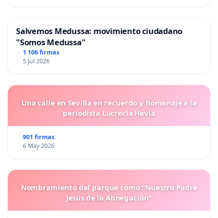
Salvemos Medussa: movimiento ciudadano
"Somos Medussa"
1 106 firmas
5 Jul 2026
Una calle en Sevilla en recuerdo y homenaje a la
periodista Lucrecia Hevia
901 firmas
6 May 2026
Nombramiento del parque como "Nuestro Padre
Jesús de la Abnegación"