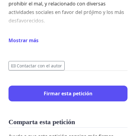
prohibir el mal, y relacionado con diversas
actividades sociales en favor del prójimo y los más
desfavorecidos.
Los firmantes no le conocen antecedentes
Mostrar más
delictivos y consideran injusta su actual estancia en
prisión.
Por todo ello, solicitamos se reconsidere su
Contactar con el autor
situación judicial y se valore el testimonio de
quienes lo conocemos por su conducta ejemplar y
vocación de servicio a la comunidad.
Firmar esta petición
Comparta esta petición