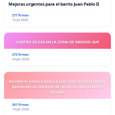
Mejoras urgentes para el barrio Juan Pablo II
277 firmas
16 Jul 2026
CENTRO DE DIA EN LA ZONA DE MADRID SUR
273 firmas
24 Jan 2026
Aturem el porta a porta a Sant Joan de Vilatorrada:
demanem un sistema de recollida més pràctic i
eficient
261 firmas
14 Jan 2026