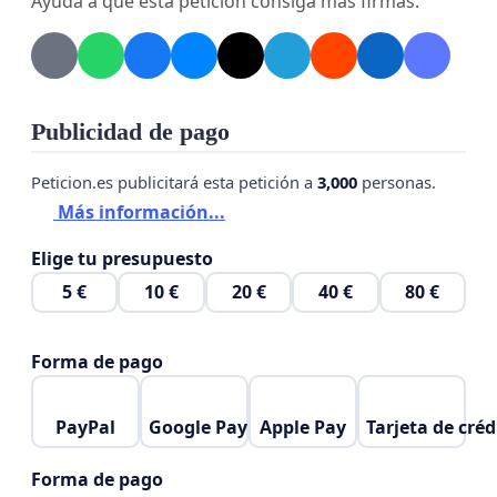
Ayuda a que esta petición consiga más firmas.
Agradecemos de antemano su atención y
quedamos a la espera de una pronta respuesta.
Atentamente,
Publicidad de pago
Peticion.es publicitará esta petición a
3,000
personas.
Los vecinos y amigos de vecinos de Aranjuez
Más información...
Elige tu presupuesto
5 €
10 €
20 €
40 €
80 €
Forma de pago
PayPal
Google Pay
Apple Pay
Tarjeta de créd
Forma de pago