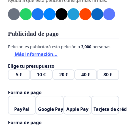
Ayuda a que esta petición consiga más firmas.
en absoluto con sus obligaciones con respecto a esta
población.
BASTA YA, SE PIDE UN TRATO JUSTO.
EL PORTIL EXISTE. LA UNIÓN HACE LA FUERZA
Publicidad de pago
Peticion.es publicitará esta petición a
3,000
personas.
Más información...
Elige tu presupuesto
5 €
10 €
20 €
40 €
80 €
Forma de pago
PayPal
Google Pay
Apple Pay
Tarjeta de créd
Forma de pago