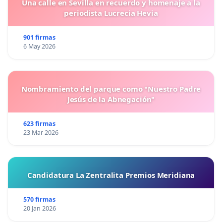
Una calle en Sevilla en recuerdo y homenaje a la
periodista Lucrecia Hevia
901 firmas
6 May 2026
Nombramiento del parque como "Nuestro Padre
Jesús de la Abnegación"
623 firmas
23 Mar 2026
Candidatura La Zentralita Premios Meridiana
570 firmas
20 Jan 2026