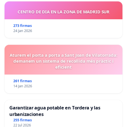
CENTRO DE DIA EN LA ZONA DE MADRID SUR
273 firmas
24 Jan 2026
Aturem el porta a porta a Sant Joan de Vilatorrada:
demanem un sistema de recollida més pràctic i
eficient
261 firmas
14 Jan 2026
Garantizar agua potable en Tordera y las
urbanizaciones
255 firmas
22 Jul 2026