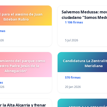
Salvemos Medussa: mo
l para el asesino de Juan
ciudadano "Somos Med
Esteban Rubio
1 106 firmas
rmas
026
5 Jul 2026
miento del parque como
Candidatura La Zentrali
stro Padre Jesús de la
Meridiana
Abnegación"
570 firmas
as
026
20 Jan 2026
 la Alta Alcarria y frenar