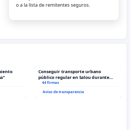
o a la lista de remitentes seguros.
miento
Conseguir transporte urbano
sa"
público regular en Salou durante
todo el año
44 firmas
Aviso de transparencia