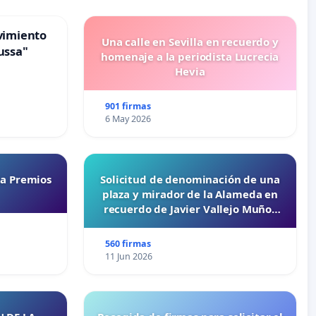
vimiento
Una calle en Sevilla en recuerdo y
ussa"
homenaje a la periodista Lucrecia
Hevia
901 firmas
6 May 2026
ta Premios
Solicitud de denominación de una
plaza y mirador de la Alameda en
recuerdo de Javier Vallejo Muñoz
“Mazinger”
560 firmas
11 Jun 2026