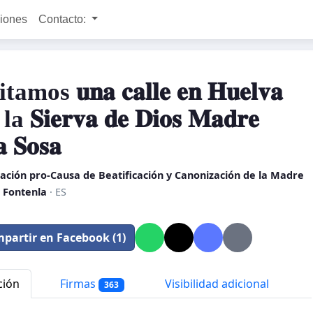
ciones
Contacto:
amos 𝐮𝐧𝐚 𝐜𝐚𝐥𝐥𝐞 𝐞𝐧 𝐇𝐮𝐞𝐥𝐯𝐚
 𝐒𝐢𝐞𝐫𝐯𝐚 𝐝𝐞 𝐃𝐢𝐨𝐬 𝐌𝐚𝐝𝐫𝐞
𝐚 𝐒𝐨𝐬𝐚
ación pro-Causa de Beatificación y Canonización de la Madre
a Fontenla
· ES
partir en Facebook (1)
ción
Firmas
Visibilidad adicional
363