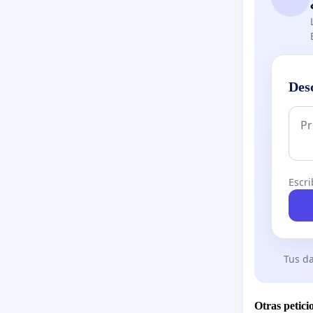
Des
Escri
Tus da
Otras petici