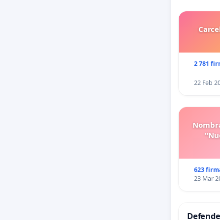
Carce
2 781 fi
22 Feb 2
Nombra
"Nue
623 firm
23 Mar 2
Defender