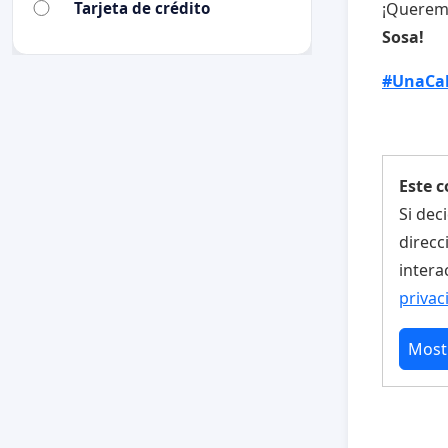
Tarjeta de crédito
¡Queremo
Sosa!
#UnaCal
Este 
Si dec
direcc
intera
privac
Mostr