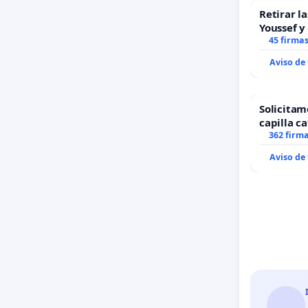
Retirar l
Youssef y
45 firma
Aviso de
Solicitam
capilla ca
Alcañiz
362 firm
Aviso de