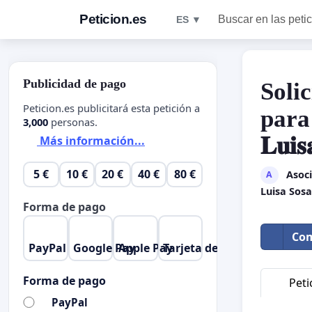
Peticion.es
Buscar en las peti
ES ▼
Publicidad de pago
Solicit
Peticion.es publicitará esta petición a
para la
3,000
personas.
𝐋𝐮𝐢𝐬
Más información...
5 €
10 €
20 €
40 €
80 €
Asoci
A
Luisa Sos
Forma de pago
Com
PayPal
Google Pay
Apple Pay
Tarjeta de crédito
Forma de pago
Peti
PayPal