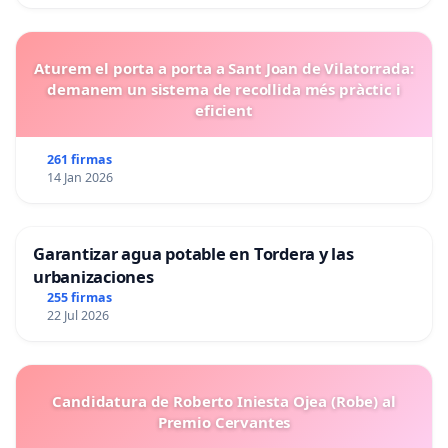
Aturem el porta a porta a Sant Joan de Vilatorrada:
demanem un sistema de recollida més pràctic i
eficient
261 firmas
14 Jan 2026
Garantizar agua potable en Tordera y las
urbanizaciones
255 firmas
22 Jul 2026
Candidatura de Roberto Iniesta Ojea (Robe) al
Premio Cervantes