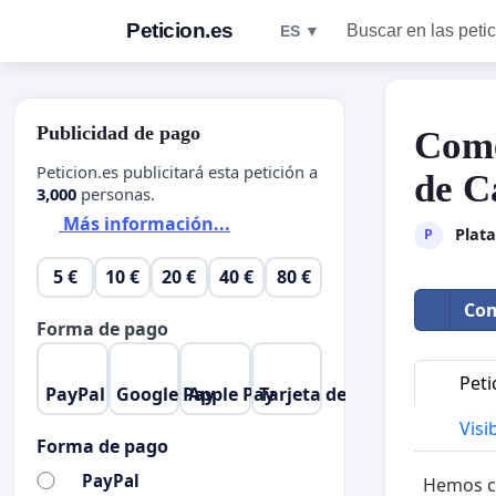
Peticion.es
Buscar en las peti
ES ▼
Publicidad de pago
Come
Peticion.es publicitará esta petición a
de C
3,000
personas.
Más información...
Plat
P
5 €
10 €
20 €
40 €
80 €
Com
Forma de pago
Peti
PayPal
Google Pay
Apple Pay
Tarjeta de crédito
Visib
Forma de pago
PayPal
Hemos c