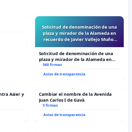
Solicitud de denominación de una
plaza y mirador de la Alameda en
recuerdo de Javier Vallejo Muñoz
“Mazinger”
Solicitud de denominación de una
plaza y mirador de la Alameda en
recuerdo de Javier Vallejo Muñoz
560 firmas
“Mazinger”
Aviso de transparencia
ntra Asier y
Cambiar el nombre de la Avenida
Juan Carlos I de Gavà
5 firmas
Aviso de transparencia