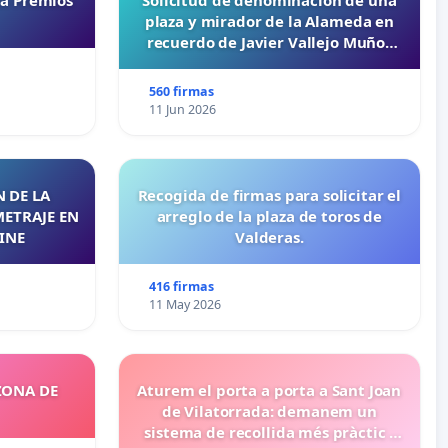
ta Premios
Solicitud de denominación de una
plaza y mirador de la Alameda en
recuerdo de Javier Vallejo Muñoz
“Mazinger”
560 firmas
11 Jun 2026
 DE LA
Recogida de firmas para solicitar el
METRAJE EN
arreglo de la plaza de toros de
INE
Valderas.
416 firmas
11 May 2026
ZONA DE
Aturem el porta a porta a Sant Joan
de Vilatorrada: demanem un
sistema de recollida més pràctic i