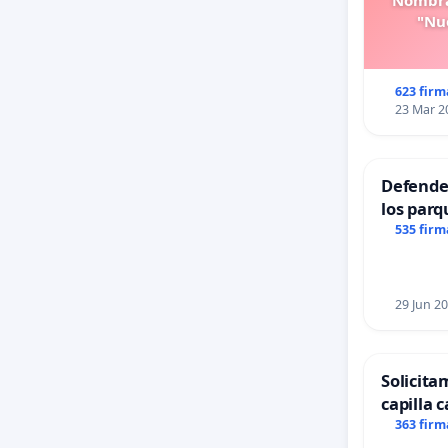
Nombra
"Nue
623 firm
23 Mar 2
Defender
los parq
535 firm
29 Jun 2
Solicita
capilla c
Alcañiz
363 firm