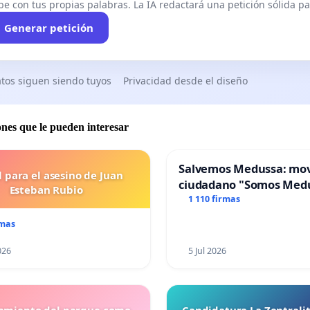
be con tus propias palabras. La IA redactará una petición sólida par
Generar petición
tos siguen siendo tuyos
Privacidad desde el diseño
ones que le pueden interesar
Salvemos Medussa: mo
l para el asesino de Juan
ciudadano "Somos Med
Esteban Rubio
1 110 firmas
rmas
026
5 Jul 2026