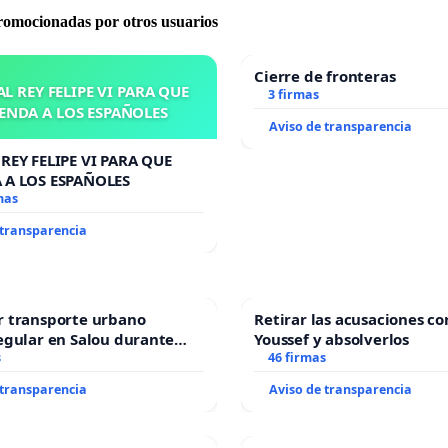
promocionadas por otros usuarios
Cierre de fronteras
L REY FELIPE VI PARA QUE
3 firmas
ENDA A LOS ESPAÑOLES
Aviso de transparencia
REY FELIPE VI PARA QUE
 A LOS ESPAÑOLES
mas
 transparencia
r transporte urbano
Retirar las acusaciones co
egular en Salou durante
Youssef y absolverlos
ño
s
46 firmas
 transparencia
Aviso de transparencia