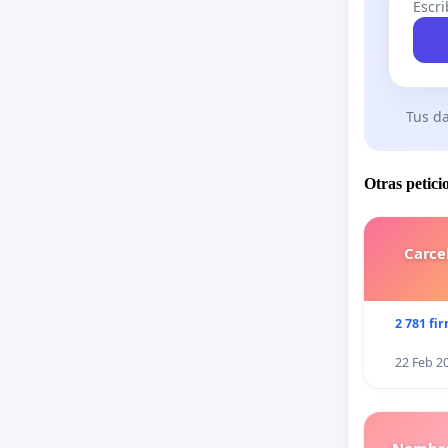
Escri
Tus da
Otras petici
Carce
2 781 fi
22 Feb 2