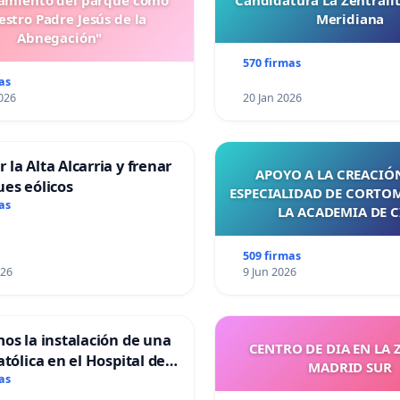
miento del parque como
Candidatura La Zentrali
stro Padre Jesús de la
Meridiana
Abnegación"
570 firmas
as
026
20 Jan 2026
 la Alta Alcarria y frenar
APOYO A LA CREACIÓN
ues eólicos
ESPECIALIDAD DE CORTO
as
LA ACADEMIA DE C
509 firmas
026
9 Jun 2026
mos la instalación de una
CENTRO DE DIA EN LA 
atólica en el Hospital de
MADRID SUR
as