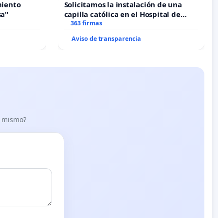
miento
Solicitamos la instalación de una
sa"
capilla católica en el Hospital de
Alcañiz
363 firmas
Aviso de transparencia
lo mismo?