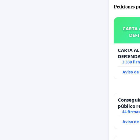
Peticiones 
CARTA A
DEFI
CARTA AL 
DEFIENDA
3 330 fir
Aviso de
Consegui
público r
todo el a
44 firma
Aviso de