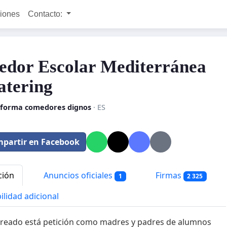
ciones
Contacto:
dor Escolar Mediterránea
atering
aforma comedores dignos
· ES
partir en Facebook
ción
Anuncios oficiales
Firmas
1
2 325
ilidad adicional
reado está petición como madres y padres de alumnos