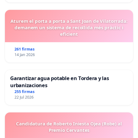
Aturem el porta a porta a Sant Joan de Vilatorrada:
demanem un sistema de recollida més pràctic i
eficient
261 firmas
14 Jan 2026
Garantizar agua potable en Tordera y las
urbanizaciones
255 firmas
22 Jul 2026
Candidatura de Roberto Iniesta Ojea (Robe) al
Premio Cervantes