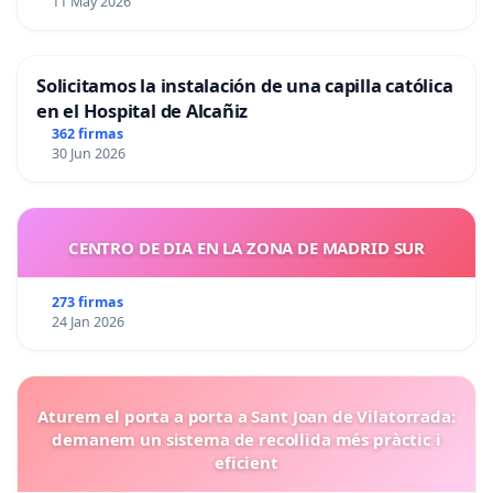
11 May 2026
Solicitamos la instalación de una capilla católica
en el Hospital de Alcañiz
362 firmas
30 Jun 2026
CENTRO DE DIA EN LA ZONA DE MADRID SUR
273 firmas
24 Jan 2026
Aturem el porta a porta a Sant Joan de Vilatorrada:
demanem un sistema de recollida més pràctic i
eficient