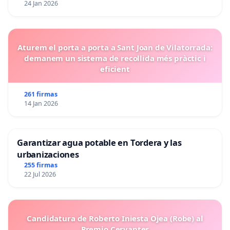
24 Jan 2026
Aturem el porta a porta a Sant Joan de Vilatorrada:
demanem un sistema de recollida més pràctic i
eficient
261 firmas
14 Jan 2026
Garantizar agua potable en Tordera y las
urbanizaciones
255 firmas
22 Jul 2026
Candidatura de Roberto Iniesta Ojea (Robe) al
Premio Cervantes