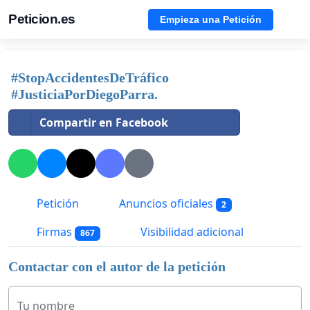
Peticion.es
Empieza una Petición
#StopAccidentesDeTráfico
#JusticiaPorDiegoParra.
Compartir en Facebook
Petición
Anuncios oficiales
2
Firmas
Visibilidad adicional
867
Contactar con el autor de la petición
Tu nombre