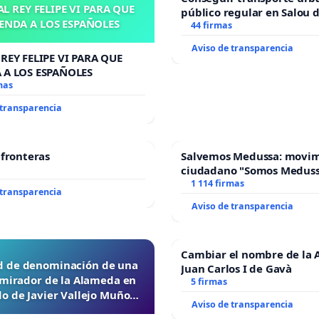
L REY FELIPE VI PARA QUE
público regular en Salou 
ENDA A LOS ESPAÑOLES
todo el año
44 firmas
Aviso de transparencia
REY FELIPE VI PARA QUE
 A LOS ESPAÑOLES
mas
 transparencia
 fronteras
Salvemos Medussa: movi
ciudadano "Somos Medus
1 114 firmas
 transparencia
Aviso de transparencia
Cambiar el nombre de la 
ud de denominación de una
Juan Carlos I de Gavà
 mirador de la Alameda en
5 firmas
o de Javier Vallejo Muñoz
Aviso de transparencia
“Mazinger”