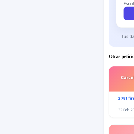
Escri
Tus da
Otras petici
Carce
2 781 fi
22 Feb 2