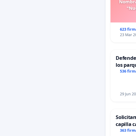
Nombra
"Nue
623 firm
23 Mar 2
Defender
los parq
536 firm
29 Jun 2
Solicita
capilla c
Alcañiz
363 firm