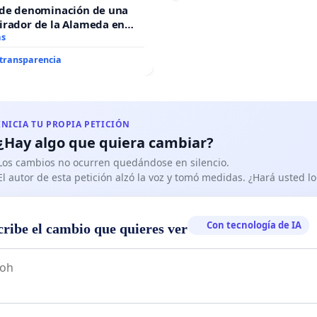
 de denominación de una
irador de la Alameda en
de Javier Vallejo Muñoz
as
r”
 transparencia
INICIA TU PROPIA PETICIÓN
¿Hay algo que quiera cambiar?
Los cambios no ocurren quedándose en silencio.
El autor de esta petición alzó la voz y tomó medidas. ¿Hará usted 
Con tecnología de IA
cribe el cambio que quieres ver