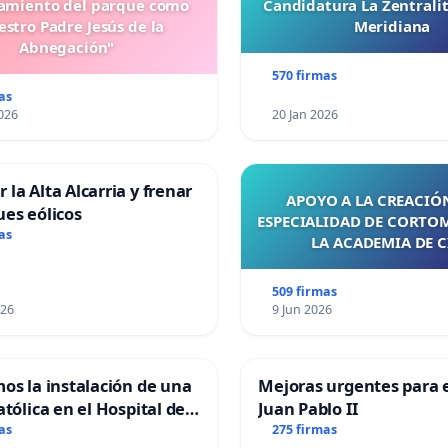
miento del parque como
Candidatura La Zentrali
stro Padre Jesús de la
Meridiana
Abnegación"
570 firmas
as
026
20 Jan 2026
 la Alta Alcarria y frenar
APOYO A LA CREACIÓN
ues eólicos
ESPECIALIDAD DE CORTO
as
LA ACADEMIA DE C
509 firmas
026
9 Jun 2026
mos la instalación de una
Mejoras urgentes para e
atólica en el Hospital de
Juan Pablo II
as
275 firmas