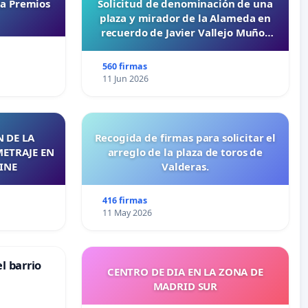
ta Premios
Solicitud de denominación de una
plaza y mirador de la Alameda en
recuerdo de Javier Vallejo Muñoz
“Mazinger”
560 firmas
11 Jun 2026
 DE LA
Recogida de firmas para solicitar el
METRAJE EN
arreglo de la plaza de toros de
INE
Valderas.
416 firmas
11 May 2026
l barrio
CENTRO DE DIA EN LA ZONA DE
MADRID SUR