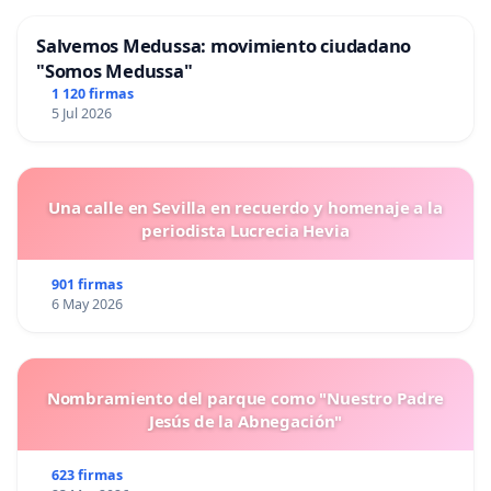
Salvemos Medussa: movimiento ciudadano
"Somos Medussa"
1 120 firmas
5 Jul 2026
Una calle en Sevilla en recuerdo y homenaje a la
periodista Lucrecia Hevia
901 firmas
6 May 2026
Nombramiento del parque como "Nuestro Padre
Jesús de la Abnegación"
623 firmas