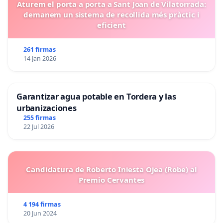
Aturem el porta a porta a Sant Joan de Vilatorrada:
demanem un sistema de recollida més pràctic i
eficient
261 firmas
14 Jan 2026
Garantizar agua potable en Tordera y las
urbanizaciones
255 firmas
22 Jul 2026
Candidatura de Roberto Iniesta Ojea (Robe) al
Premio Cervantes
4 194 firmas
20 Jun 2024