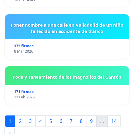
Poner nombre a una calle en Valladolid de un niño
fallecido en accidente de tráfico
175 firmas
8 Mar 2026
Poda y saneamiento de los magnolios del Cantón
171 firmas
11 Feb 2026
1
2
3
4
5
6
7
8
9
...
14
»