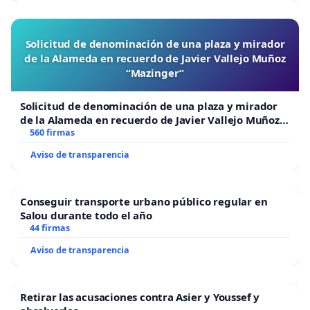
de Zaragoza, y rechazamos de plano que el
antifascismo pueda ser constitutivo de un delito de
odio. Por el contrario, las democracias europeas
Solicitud de denominación de una plaza y mirador
de la Alameda en recuerdo de Javier Vallejo Muñoz
tienen en su origen la lucha antifascista, incluida la
“Mazinger”
de millones de comunistas. Además, juzgar como
delito de odio las declaraciones de Alberto Cubero
Solicitud de denominación de una plaza y mirador
supone una perversión del sentido que tiene el
de la Alameda en recuerdo de Javier Vallejo Muñoz
“Mazinger”
560 firmas
delito de odio, creado precisamente para proteger
Aviso de transparencia
a las víctimas de los ataques que la extrema
derecha ejerce contra los grupos sociales más
vulnerables. El antifascismo no puede ser juzgado
Conseguir transporte urbano público regular en
por incitación al odio porque precisamente lucha
Salou durante todo el año
44 firmas
contra quienes lo promueven.
Aviso de transparencia
PRIMERAS FIRMAS DE APOYO AL MANIFIESTO
Retirar las acusaciones contra Asier y Youssef y