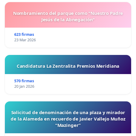
Jiménez
Nombramiento del parque como "Nuestro Padre
Constantino
Jesús de la Abnegación"
C
rítico cultural
Bértolo
623 firmas
23 Mar 2026
Jorge
Periodista
Morales
García
Candidatura La Zentralita Premios Meridiana
Carlos
Arquitecto y urbanista
570 firmas
Sánchez
20 Jan 2026
Casas
David
Investigador y poeta
Solicitud de denominación de una plaza y mirador
Foronda
de la Alameda en recuerdo de Javier Vallejo Muñoz
“Mazinger”
Miembro Colegiada de Izquierda
Inmaculada
Unida. Portavoz de "Por Andalucía" en