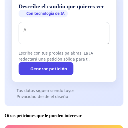
Describe el cambio que quieres ver
Verstrynge
Responsable de Organización de
Con tecnología de IA
Revuelta
Podemos.
Pablo
Portavoz de UP en Congreso
Echenique
Diputados
Roba
Escribe con tus propias palabras. La IA
Teresa
redactará una petición sólida para ti.
Rodríguez-
Diputada Adelante Andalucía
Generar petición
Rubio
Parlamento de Andalucía
Vázquez
Tus datos siguen siendo tuyos
Guillermo
Privacidad desde el diseño
Actor
Toledo
Otras peticiones que le pueden interesar
Daniel
Escritor y periodista
Bernabé