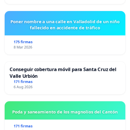
Luparia y
Izquierda Unida
Francisco
Poner nombre a una calle en Valladolid de un niño
Guarido
Alcalde de Zamora.
fallecido en accidente de tráfico
Viñuela
175 firmas
Coordinadora de Esquerda Unida de
8 Mar 2026
Eva Solla
Galicia y Secretaria Política del Partido
Fernández
Comunista de Galicia.
Conseguir cobertura móvil para Santa Cruz del
Valle Urbión
Gerardo
171 firmas
Pisarello
Diputado Congreso En Comú Podem
6 Aug 2026
Prados
Isabel Salud
Coordinadora general de EzkerAnitza
Poda y saneamiento de los magnolios del Cantón
Areste
IU
171 firmas
Manu