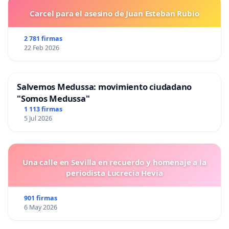
Carcel para el asesino de Juan Esteban Rubio
Inna
Periodista
Afinogenova
2 781 firmas
22 Feb 2026
Miquel
Periodista
Ramos
Salvemos Medussa: movimiento ciudadano
Luis
"Somos Medussa"
Gonzalo
Escritor, ex-teniente.
1 113 firmas
5 Jul 2026
Segura
Juan Pinilla
Cantaor
Una calle en Sevilla en recuerdo y homenaje a la
José Antonio
Doctor en sociología, profesor,
periodista Lucrecia Hevia
Egido
escritor y politólogo.
901 firmas
Pascual
6 May 2026
Serrano
Periodista