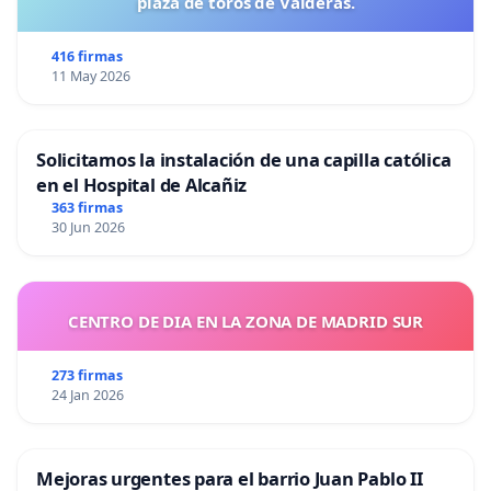
plaza de toros de Valderas.
Raúl
416 firmas
Camargo
Portavoz Anticapitalistas
11 May 2026
Fernández
Henar
Coordinadora de Izquierda Unida La
Solicitamos la instalación de una capilla católica
Moreno
Rioja. Diputada de IU en Parlamento
en el Hospital de Alcañiz
Martínez
de La Rioja. Miembro Colegiada de IU.
363 firmas
30 Jun 2026
Miguel
Urban
Eurodiputado en Parlamento Europeo
Crespo
CENTRO DE DIA EN LA ZONA DE MADRID SUR
Roser
273 firmas
24 Jan 2026
Maestro
Diputada Unidas Podemos Congreso
Moliner
Mejoras urgentes para el barrio Juan Pablo II
José María