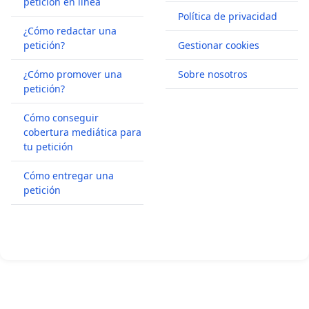
petición en línea
Política de privacidad
Amanda
Miembro Colegiada de Izquierda
¿Cómo redactar una
Meyer
petición?
Gestionar cookies
Unida
Hidalgo
¿Cómo promover una
Sobre nosotros
José Luis
Presidente Partido Comunista de
petición?
Centella
España. Miembro Colegiada de
Cómo conseguir
Gómez
Izquierda Unida
cobertura mediática para
tu petición
Francisco
Cómo entregar una
Guarido
Alcalde de Zamora.
petición
Viñuela
Ismael
Responsable de Organización de
González
Izquierda Unida.
López
Antonio