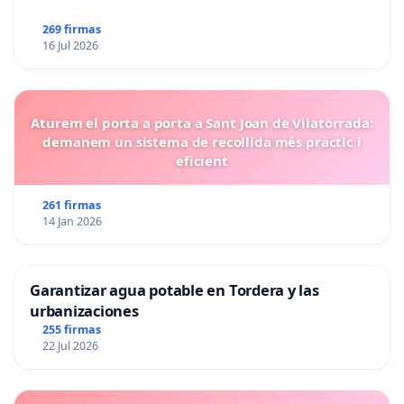
González
269 firmas
Alcalde de Cádiz.
Santos
16 Jul 2026
"Kichi"
Roser
Aturem el porta a porta a Sant Joan de Vilatorrada:
Maestro
Diputada Unidas Podemos Congreso
demanem un sistema de recollida més pràctic i
eficient
Moliner
Txema
261 firmas
14 Jan 2026
Guijarro
Diputado UP Congreso
García
Garantizar agua potable en Tordera y las
Vanessa
Diputada Unidas Podemos Asamblea
urbanizaciones
Lillo Gómez
de Madrid
255 firmas
22 Jul 2026
Pedro
Ex Alcalde de Zaragoza. Concejal
Santisteve
Zaragoza en Común