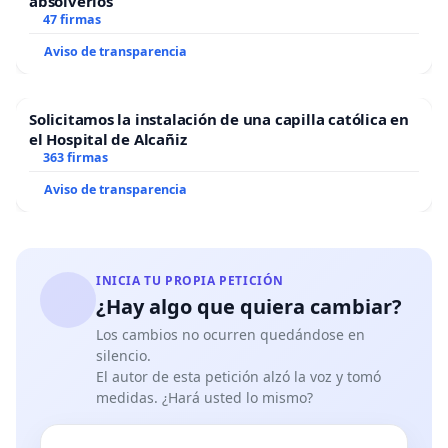
absolverlos
47 firmas
Aviso de transparencia
Nombre
Responsabilidad
Alberto
Coordinador General de Izquierda
Solicitamos la instalación de una capilla católica en
el Hospital de Alcañiz
Garzón
Unida. Ministro de Consumo de
363 firmas
Espinosa
España.
Aviso de transparencia
Portavoz de Izquierda Unida.
Sira Abed
Eurodiputada de IU en Parlamento
Rego
Europeo.
INICIA TU PROPIA PETICIÓN
¿Hay algo que quiera cambiar?
Secretario General del Partido
Enrique
Los cambios no ocurren quedándose en
Comunista de España.Diputado de UP
silencio.
Santiago
en Congreso. Miembro Colegiada de
El autor de esta petición alzó la voz y tomó
Romero
medidas. ¿Hará usted lo mismo?
IU-
Lilith
Secretaria de Estado de Agenda 2030.