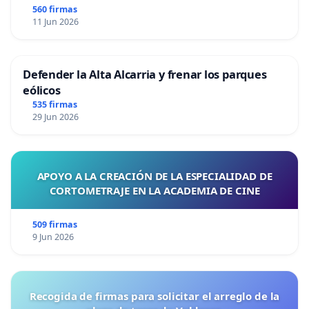
Nieto Castro
560 firmas
Parlamento de Andalucía.
11 Jun 2026
Jaume Asens
Diputado En Comú Podem
Llodrá
Defender la Alta Alcarria y frenar los parques
eólicos
Coordinadora de Esquerra Unida País
535 firmas
29 Jun 2026
Valenciá. Consejera de Participación,
Rosa Pérez
Transparencia, Cooperación y Calidad
Garijo
Democrática de la Generalidad
APOYO A LA CREACIÓN DE LA ESPECIALIDAD DE
Valenciana. Diputada EUPV en Cortes
CORTOMETRAJE EN LA ACADEMIA DE CINE
Valencianas.
509 firmas
Joan Mena
9 Jun 2026
Diputado En Comú Podem Congreso
Arca
Gloria Elizo
Diputada Congreso Unidas Podemos
Recogida de firmas para solicitar el arreglo de la
Serrano