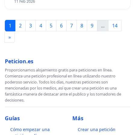
11 Feb 2026
Eurodiputado de Izquierda Unida en
Pineda
el Parlamento Europeo.
Marín
1
2
3
4
5
6
7
8
9
...
14
Clara Alonso
Miembro Colegiada de Izquierda
»
Jiménez
Unida
Gerardo
Pisarello
Diputado Congreso En Comú Podem
Peticion.es
Prados
Proporcionamos alojamiento gratis para peticiones en línea.
Comienza una petición profesional en línea utilizando nuestro
Eva García
Miembro Colegiada de Izquierda
poderoso servicio. Todos los días, nuestras peticiones son
mencionadas por los medios, así que crear una petición es una
Sempere
Unida
fantástica manera de destacar ante el publico y los tomadores de
decisiones.
Miguel
Ángel
Diputado Unidas Podemos Congreso
Guías
Más
Bustamante
Martin
Cómo empezar una
Crear una petición