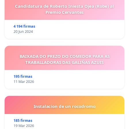
Roche
Candidatura de Roberto Iniesta Ojea (Robe) al
Premio Cervantes
Luisa Broto
Concejala Zaragoza en Común.
Bernués
4 194 firmas
20 Jun 2024
Álvaro Sanz
Diputado IU en Cortes de Aragón.
Remón
Coordinador de IU Aragón
BAIXADA DO PREZO DO COMEDOR PARA AS
Diputada IU en Diputación Provincial
TRABALLADORAS DAS GALIÑAS AZUIS
Elena García
de Zaragoza
195 firmas
Miguel
11 Mar 2026
Ángel
Diputado Unidas Podemos Congreso
Bustamante
Martin
Instalacion de un rocodromo
Presidenta Fundación Europa de los
185 firmas
Marga Ferré
Ciudadanos. Miembro Colegiada de
19 Mar 2026