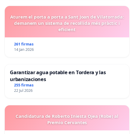
Aturem el porta a porta a Sant Joan de Vilatorrada:
demanem un sistema de recollida més pràctic i
eficient
261 firmas
14 Jan 2026
Garantizar agua potable en Tordera y las
urbanizaciones
255 firmas
22 Jul 2026
Candidatura de Roberto Iniesta Ojea (Robe) al
Premio Cervantes