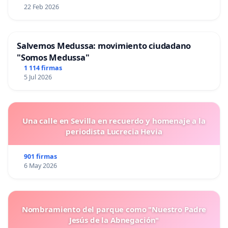
22 Feb 2026
Salvemos Medussa: movimiento ciudadano
"Somos Medussa"
1 114 firmas
5 Jul 2026
Una calle en Sevilla en recuerdo y homenaje a la
periodista Lucrecia Hevia
901 firmas
6 May 2026
Nombramiento del parque como "Nuestro Padre
Jesús de la Abnegación"