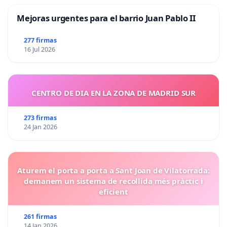
Mejoras urgentes para el barrio Juan Pablo II
277 firmas
16 Jul 2026
CENTRO DE DIA EN LA ZONA DE MADRID SUR
273 firmas
24 Jan 2026
Aturem el porta a porta a Sant Joan de Vilatorrada:
demanem un sistema de recollida més pràctic i
eficient
261 firmas
14 Jan 2026