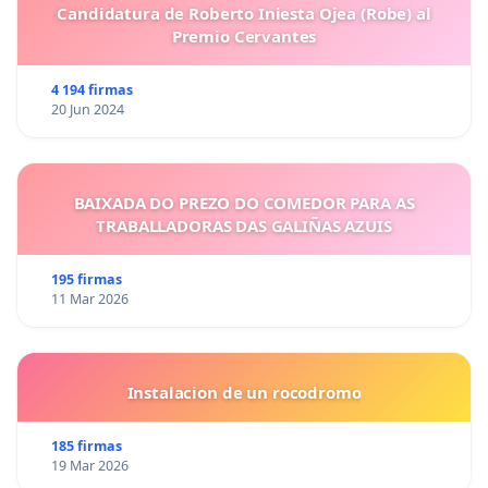
Candidatura de Roberto Iniesta Ojea (Robe) al
Premio Cervantes
4 194 firmas
20 Jun 2024
BAIXADA DO PREZO DO COMEDOR PARA AS
TRABALLADORAS DAS GALIÑAS AZUIS
195 firmas
11 Mar 2026
Instalacion de un rocodromo
185 firmas
19 Mar 2026