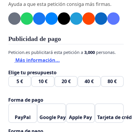
támogatásokra.
Ayuda a que esta petición consiga más firmas.
4. Jogbiztonságot és emberi méltóságot minden
felnőtt autistának, függetlenül attól, hol készült a
diagnózisa.
Publicidad de pago
Peticion.es publicitará esta petición a
3,000
personas.
5. A Rokkantsági járadék és a Fogyatékossági
Más información...
támogatás minimálbér szintre emelését, hogy az
autista és más fogyatékossággal élő emberek ne
Elige tu presupuesto
nyomorban, hanem emberhez méltó körülmények
5 €
10 €
20 €
40 €
80 €
között élhessenek.
Forma de pago
🙏 Csatlakozz te is!
PayPal
Google Pay
Apple Pay
Tarjeta de créd
Ne hagyjuk, hogy a felnőtt autisták láthatatlanok
maradjanak a rendszer számára!
Forma de pago