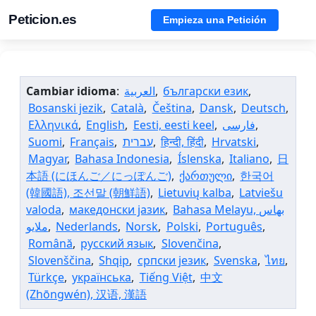
Peticion.es
Empieza una Petición
Cambiar idioma
:
العربية
,
български език
,
Bosanski jezik
,
Català
,
Čeština
,
Dansk
,
Deutsch
,
Ελληνικά
,
English
,
Eesti, eesti keel
,
فارسی
,
Suomi
,
Français
,
עברית
,
हिन्दी, हिंदी
,
Hrvatski
,
Magyar
,
Bahasa Indonesia
,
Íslenska
,
Italiano
,
日
本語 (にほんご／にっぽんご)
,
ქართული
,
한국어
(韓國語), 조선말 (朝鮮語)
,
Lietuvių kalba
,
Latviešu
valoda
,
македонски јазик
,
Bahasa Melayu, بهاس
,
Nederlands
,
Norsk
,
Polski
,
Português
,
Română
,
русский язык
,
Slovenčina
,
Slovenščina
,
Shqip
,
српски језик
,
Svenska
,
ไทย
,
Türkçe
,
українська
,
Tiếng Việt
,
中文
(Zhōngwén), 汉语, 漢語