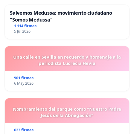
Salvemos Medussa: movimiento ciudadano
"Somos Medussa"
1 114 firmas
5 Jul 2026
Una calle en Sevilla en recuerdo y homenaje a la
periodista Lucrecia Hevia
901 firmas
6 May 2026
Nombramiento del parque como "Nuestro Padre
Jesús de la Abnegación"
623 firmas