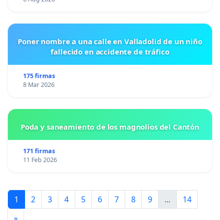
Poner nombre a una calle en Valladolid de un niño
fallecido en accidente de tráfico
175 firmas
8 Mar 2026
Poda y saneamiento de los magnolios del Cantón
171 firmas
11 Feb 2026
1
2
3
4
5
6
7
8
9
...
14
»