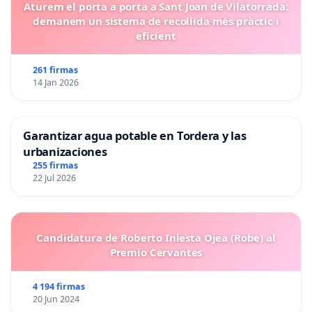
Aturem el porta a porta a Sant Joan de Vilatorrada:
demanem un sistema de recollida més pràctic i
eficient
261 firmas
14 Jan 2026
Garantizar agua potable en Tordera y las
urbanizaciones
255 firmas
22 Jul 2026
Candidatura de Roberto Iniesta Ojea (Robe) al
Premio Cervantes
4 194 firmas
20 Jun 2024