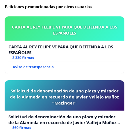
Peticiones promocionadas por otros usuarios
CARTA AL REY FELIPE VI PARA QUE DEFIENDA A LOS
ESPAÑOLES
CARTA AL REY FELIPE VI PARA QUE DEFIENDA A LOS
ESPAÑOLES
3 330 firmas
Aviso de transparencia
Solicitud de denominación de una plaza y mirador
de la Alameda en recuerdo de Javier Vallejo Muñoz
“Mazinger”
Solicitud de denominación de una plaza y mirador
de la Alameda en recuerdo de Javier Vallejo Muñoz
“Mazinger”
560 firmas