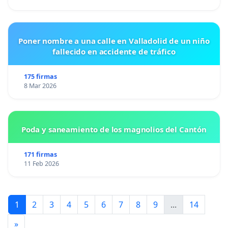
Poner nombre a una calle en Valladolid de un niño
fallecido en accidente de tráfico
175 firmas
8 Mar 2026
Poda y saneamiento de los magnolios del Cantón
171 firmas
11 Feb 2026
1
2
3
4
5
6
7
8
9
...
14
»