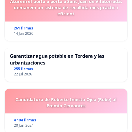
Aturem el porta a porta a Sant Joan de Vilatorrada:
demanem un sistema de recollida més pràctic i
eficient
261 firmas
14 Jan 2026
Garantizar agua potable en Tordera y las
urbanizaciones
255 firmas
22 Jul 2026
Candidatura de Roberto Iniesta Ojea (Robe) al
Premio Cervantes
4 194 firmas
20 Jun 2024