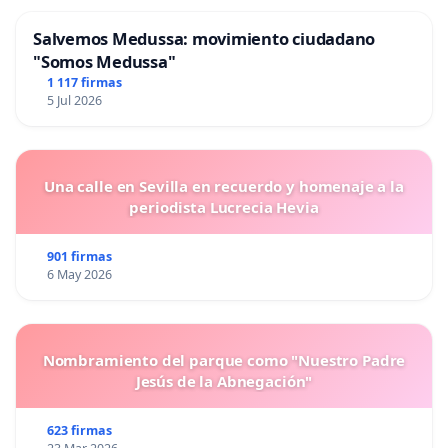
Salvemos Medussa: movimiento ciudadano
"Somos Medussa"
1 117 firmas
5 Jul 2026
Una calle en Sevilla en recuerdo y homenaje a la
periodista Lucrecia Hevia
901 firmas
6 May 2026
Nombramiento del parque como "Nuestro Padre
Jesús de la Abnegación"
623 firmas