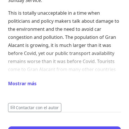
Sunday Service.
This is totally unacceptable in a time when
politicians and policy makers talk about damage to
the environment and the need to avoid car
congestion and pollution. The population of Gran
Alacant is growing, it is much larger than it was
before Covid, yet our public transport availability
remains worse than it was before Covid. Tourists
come to Gran Alacant from many other countries
around the world and they come at all times of the
Mostrar más
year, not just in July & August.
Many of us have asked our Councillors for an
improved Bus Service who tell us that the service is
Contactar con el autor
the responsibility of the bus operator Vectalia.
Many of us have emailed Vectalia for an improved