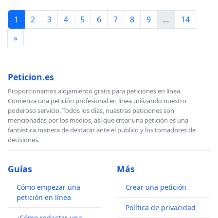
1
2
3
4
5
6
7
8
9
...
14
»
Peticion.es
Proporcionamos alojamiento gratis para peticiones en línea.
Comienza una petición profesional en línea utilizando nuestro
poderoso servicio. Todos los días, nuestras peticiones son
mencionadas por los medios, así que crear una petición es una
fantástica manera de destacar ante el publico y los tomadores de
decisiones.
Guías
Más
Cómo empezar una
Crear una petición
petición en línea
Política de privacidad
¿Cómo redactar una