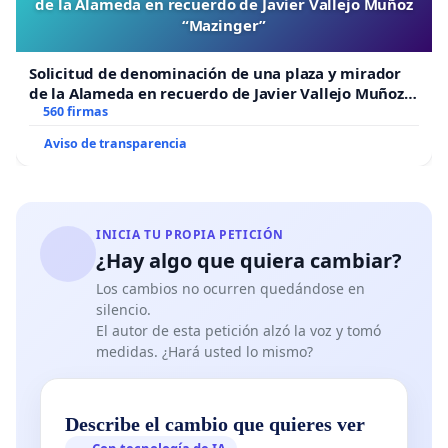
de la Alameda en recuerdo de Javier Vallejo Muñoz
“Mazinger”
Solicitud de denominación de una plaza y mirador
de la Alameda en recuerdo de Javier Vallejo Muñoz
“Mazinger”
560 firmas
Aviso de transparencia
INICIA TU PROPIA PETICIÓN
¿Hay algo que quiera cambiar?
Los cambios no ocurren quedándose en
silencio.
El autor de esta petición alzó la voz y tomó
medidas. ¿Hará usted lo mismo?
Describe el cambio que quieres ver