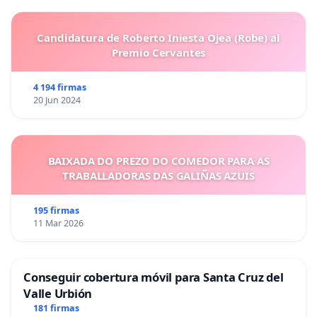
Candidatura de Roberto Iniesta Ojea (Robe) al
Premio Cervantes
4 194 firmas
20 Jun 2024
BAIXADA DO PREZO DO COMEDOR PARA AS
TRABALLADORAS DAS GALIÑAS AZUIS
195 firmas
11 Mar 2026
Conseguir cobertura móvil para Santa Cruz del
Valle Urbión
181 firmas