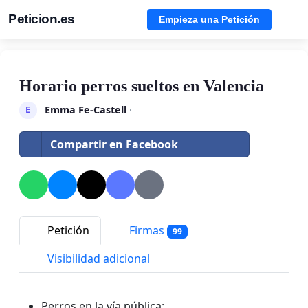
Peticion.es
Empieza una Petición
Horario perros sueltos en Valencia
Emma Fe-Castell
·
E
Compartir en Facebook
Petición
Firmas
99
Visibilidad adicional
Perros en la vía pública: