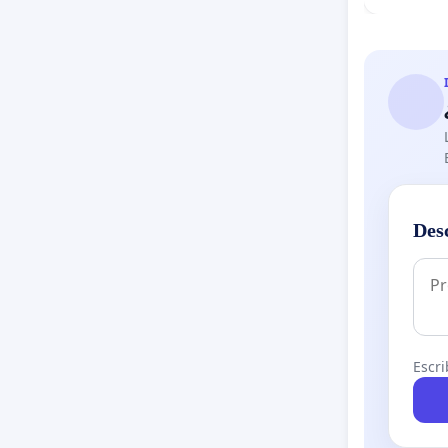
Des
Escri