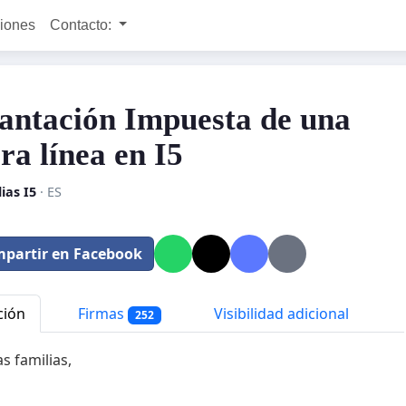
ciones
Contacto:
antación Impuesta de una
ra línea en I5
ias I5
· ES
partir en Facebook
ción
Firmas
Visibilidad adicional
252
s familias,