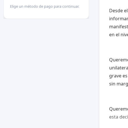
Elige un método de pago para continuar.
Desde el
informar
manifest
en el niv
Queremo
unilater
grave es
sin marg
Queremos
esta dec