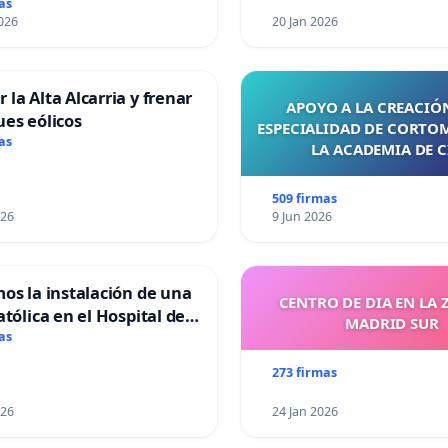
as
026
20 Jan 2026
 la Alta Alcarria y frenar
APOYO A LA CREACIÓN
ues eólicos
ESPECIALIDAD DE CORTO
as
LA ACADEMIA DE C
509 firmas
026
9 Jun 2026
mos la instalación de una
CENTRO DE DIA EN LA 
atólica en el Hospital de
MADRID SUR
as
273 firmas
026
24 Jan 2026