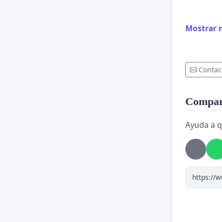
Consider
Mostrar 
educativ
hijas, po
Contac
No se ga
Compart
cuidados
Ayuda a q
Supone u
aprendiz
El comed