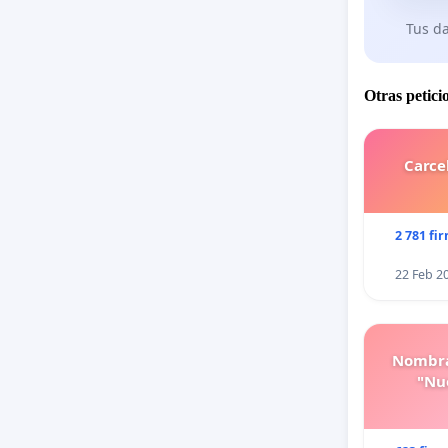
Tus da
Otras petici
Carce
2 781 fi
22 Feb 2
Nombra
"Nue