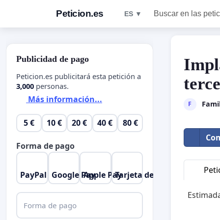
Peticion.es
Buscar en las peti
ES ▼
Publicidad de pago
Impl
Peticion.es publicitará esta petición a
terce
3,000
personas.
Más información...
Famil
F
5 €
10 €
20 €
40 €
80 €
Com
Forma de pago
Peti
PayPal
Google Pay
Apple Pay
Tarjeta de crédito
Estimada
Forma de pago