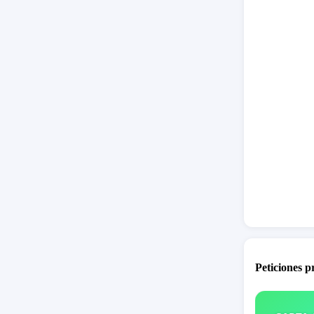
más de l
mantenié
No se ha
más doce
sobrecar
Las infr
dispone 
a salir a
como su
Peticiones 
A día de