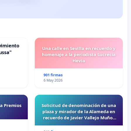
vimiento
Una calle en Sevilla en recuerdo y
ussa"
homenaje a la periodista Lucrecia
Hevia
901 firmas
6 May 2026
ta Premios
Solicitud de denominación de una
plaza y mirador de la Alameda en
recuerdo de Javier Vallejo Muñoz
“Mazinger”