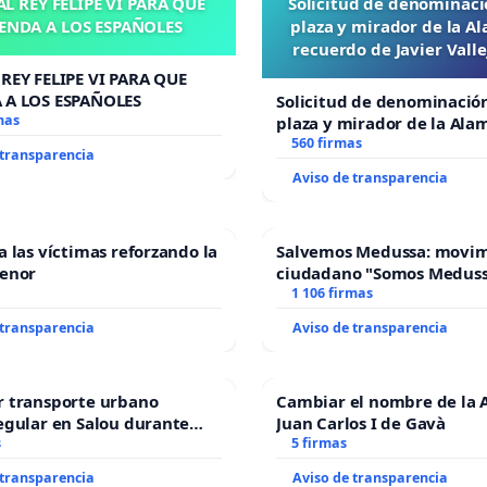
L REY FELIPE VI PARA QUE
Solicitud de denominaci
ún más la situación.
ENDA A LOS ESPAÑOLES
plaza y mirador de la A
recuerdo de Javier Vall
“Mazinger”
REY FELIPE VI PARA QUE
 A LOS ESPAÑOLES
Solicitud de denominació
Barberà del Vallès dispone de otros centros educativos
mas
plaza y mirador de la Ala
aestructuras adecuadas para acoger a más alumnado sin
recuerdo de Javier Vallej
560 firmas
 transparencia
“Mazinger”
ter la calidad educativa ni sobrecargar al personal.
Aviso de transparencia
a las víctimas reforzando la
Salvemos Medussa: movi
 esto, creemos urgente y necesario defender la calidad
Menor
ciudadano "Somos Medus
1 106 firmas
ecto educativo del Miquel Martí i Pol y alzar nuestra voz
 transparencia
Aviso de transparencia
ra conjunta como familias comprometidas.
r transporte urbano
Cambiar el nombre de la 
egular en Salou durante
Juan Carlos I de Gavà
ño
s
5 firmas
 transparencia
Aviso de transparencia