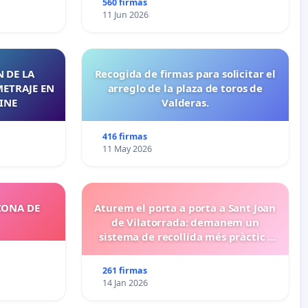
560 firmas
11 Jun 2026
 DE LA
Recogida de firmas para solicitar el
METRAJE EN
arreglo de la plaza de toros de
INE
Valderas.
416 firmas
11 May 2026
ZONA DE
Aturem el porta a porta a Sant Joan
de Vilatorrada: demanem un
sistema de recollida més pràctic i
eficient
261 firmas
14 Jan 2026