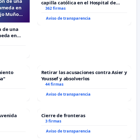
ón de una
capilla católica en el Hospital de
lameda en
Alcañiz
362 firmas
ejo Muñoz
Aviso de transparencia
n de una
meda en
o Muñoz
miento
Retirar las acusaciones contra Asier y
sa"
Youssef y absolverlos
44 firmas
Aviso de transparencia
Avenida
Cierre de fronteras
3 firmas
Aviso de transparencia