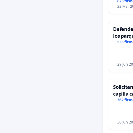
623 firm
23 Mar 2
Defender
los parq
535 firm
29 Jun 2
Solicita
capilla c
Alcañiz
362 firm
30 Jun 2