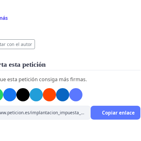
amos que esta decisión perjudica seriamente el proyecto
más
o de nuestro centro y el bienestar de nuestros hijos e
r los siguientes motivos:
tar con el autor
rantiza la continuidad del proyecto pedagógico,
a esta petición
amente desarrollado por el equipo docente.
ue esta petición consiga más firmas.
na pérdida de calidad educativa y de los ambientes de
aje que definen al centro.
Copiar enlace
or ya se encuentra saturado, y actualmente hay 60 niños