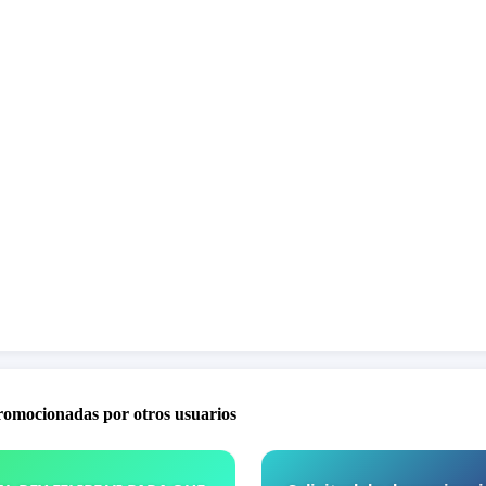
os que la infraestructura puede acoger con garantías,
ndose las mismas condiciones y espacios.
 previsto un refuerzo de personal: ni se han incorporado
ntes, monitoras o vetlladoras, lo que supondrá una
ga inasumible para el equipo actual.
aestructuras no están preparadas: la tercera aula no
de lavabo propio, lo que obliga a niños y niñas de 5 años
l exterior para ir al baño, afectando tanto su seguridad
 comodidad.
promocionadas por otros usuarios
 hoy, ya existe un volumen de niños fuera de ratio, lo que