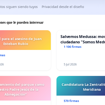
tos siguen siendo tuyos
Privacidad desde el diseño
ones que le pueden interesar
Salvemos Medussa: mo
l para el asesino de Juan
ciudadano "Somos Med
Esteban Rubio
1 106 firmas
rmas
026
5 Jul 2026
miento del parque como
Candidatura La Zentrali
stro Padre Jesús de la
Meridiana
Abnegación"
570 firmas