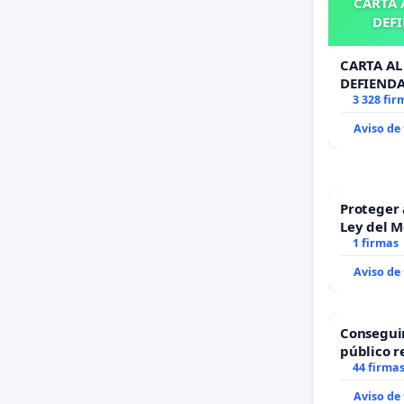
CARTA A
agrava a
DEFI
CARTA AL 
DEFIENDA
Además, 
3 328 fir
con infr
Aviso de
comprome
Proteger 
Por todo
Ley del 
1 firmas
del proy
Aviso de
de mane
Consegui
público r
todo el a
44 firma
Aviso de