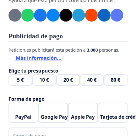
Ayuda a que esta petición consiga más firmas.
esta importante misión. Unámonos por Javi, ¡tu
firma puede ser el impulso que necesitamos!
Publicidad de pago
Peticion.es publicitará esta petición a
3,000
personas.
Más información...
Elige tu presupuesto
5 €
10 €
20 €
40 €
80 €
Forma de pago
PayPal
Google Pay
Apple Pay
Tarjeta de créd
Forma de pago